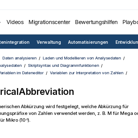
Videos
Migrationscenter
Bewertungshilfen
Playb
tenintegration
Verwaltung
Automatisierungen
Entwicklu
Daten analysieren
Laden und Modellieren von Analysedaten
nalysedaten
Skriptsyntax und Diagrammfunktionen
Variablen im Dateneditor
Variablen zur Interpretation von Zahlen
icalAbbreviation
erischen Abkürzung wird festgelegt, welche Abkürzung für
ungspräfixe von Zahlen verwendet werden, z. B.
M
für Mega od
ür Mikro (10
).
-6