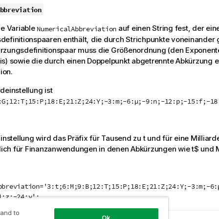
bbreviation
ie
Variable
auf einen String fest, der ein
NumericalAbbreviation
efinitionspaaren enthält, die durch Strichpunkte voneinander g
rzungsdefinitionspaar muss die Größenordnung (den Exponente
s) sowie die durch einen Doppelpunkt abgetrennte Abkürzung en
lion.
deinstellung ist
:G;12:T;15:P;18:E;21:Z;24:Y;-3:m;-6:µ;-9:n;-12:p;-15:f;-18
Einstellung wird das Präfix für Tausend zu
t
und für eine Milliard
tzlich für Finanzanwendungen in denen Abkürzungen wie t$ und 
bbreviation='3:t;6:M;9:B;12:T;15:P;18:E;21:Z;24:Y;-3:m;-6:
1:z;-24:y';
 and to
Ok