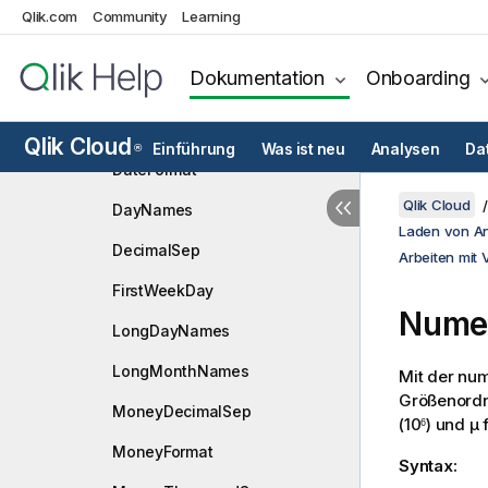
Variablen zur Verarbeitung der
Qlik.com
Community
Learning
Werte
Variablen zur Interpretation von
Dokumentation
Onboarding
Zahlen
BrokenWeeks
Qlik Cloud
Einführung
Was ist neu
Analysen
Da
®
DateFormat
Qlik Cloud
DayNames
Laden von A
DecimalSep
Arbeiten mit 
FirstWeekDay
Numer
LongDayNames
LongMonthNames
Mit der num
Größenordn
MoneyDecimalSep
(10
) und
µ
f
6
MoneyFormat
Syntax: