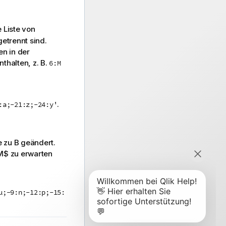
e Liste von
etrennt sind.
n in der
thalten, z. B.
6:M
.
:a;-21:z;-24:y'
e zu
B
geändert.
M$ zu erwarten
µ;-9:n;-12:p;-15: