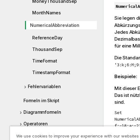
MoneyThousandSep
NumericalA
MonthNames
Sie legen d
Abkürzungsd
NumericalAbbreviation
Jedes Abkü
ReferenceDay
Dezimalbasi
für eine Mil
ThousandSep
Die Standar
TimeFormat
'3:k;6:M;9
TimestampFormat
Beispiele:
Fehlervariablen
Mit dieser 
Das ist nü
Formeln im Skript
sind.
Diagrammformeln
Set
NumericalA
Operatoren
f;-18:a;-2
Skript- und Diagrammfunktionen
We use cookies to improve your experience with our websites