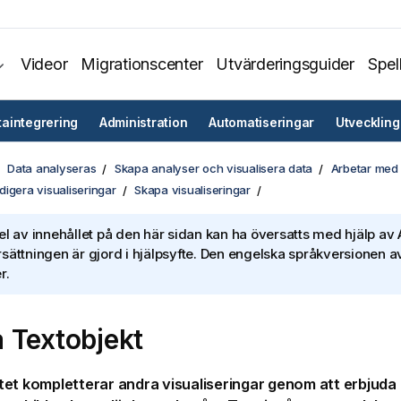
Videor
Migrationscenter
Utvärderingsguider
Spel
taintegrering
Administration
Automatiseringar
Utveckling
Data analyseras
Skapa analyser och visualisera data
Arbetar med 
igera visualiseringar
Skapa visualiseringar
el av innehållet på den här sidan kan ha översatts med hjälp av A
sättningen är gjord i hjälpsyfte. Den engelska språkversionen av
r.
a
Text
objekt
tet kompletterar andra visualiseringar genom att erbjuda a