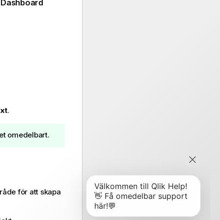
v
Dashboard
xt
.
ket omedelbart.
mråde för att skapa