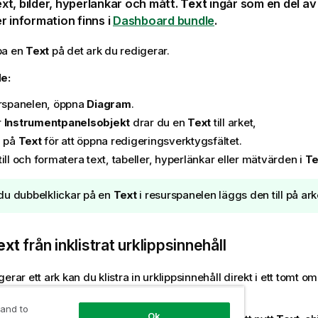
text, bilder, hyperlänkar och
mått
.
Text
ingår som en del a
er information finns i
Dashboard bundle
.
pa en
Text
på det
ark
du redigerar.
e:
urspanelen, öppna
Diagram
.
r
Instrumentpanelsobjekt
drar du en
Text
till arket,
a på
Text
för att öppna redigeringsverktygsfältet.
ill och formatera text, tabeller, hyperlänkar eller mätvärden i
Te
u dubbelklickar på en
Text
i resurspanelen läggs den till på ar
ext
från inklistrat urklippsinnehåll
erar ett ark kan du klistra in urklippsinnehåll direkt i ett tomt o
ekt.
 and to
Ok