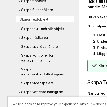
Skapar tabeller
lägga till 
bundle
. M
Skapa flikbehållare
Du kan ska
Skapa Textobjekt
Gör följand
Skapa text- och bildobjekt
I res
Skapa trädkartor
Unde
Skapa spaljébehållare
Klick
Lägg t
Skapa kontroller för
variabelinmatning
A
Om d
Skapa
n
variansvattenfallsdiagram
t
e
Skapa
T
Skapa videospelare
c
k
Skapa vattenfallsdiagram
När du redig
n
ett
Text
-obj
Skapa ordmolnsdiagram
i
We use cookies to improve your experience with our websites