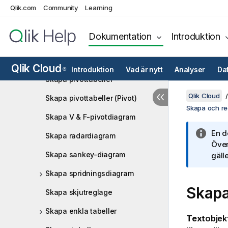
Qlik.com
Community
Learning
Skapa navigeringsmenyer
Skapa NL insights
Dokumentation
Introduktion
Skapa cirkeldiagram eller
ringdiagram
Qlik Cloud
Introduktion
Vad är nytt
Analyser
Da
®
Skapa pivottabeller
Qlik Cloud
Skapa pivottabeller (Pivot)
Skapa och red
Skapa V & F-pivotdiagram
En d
Skapa radardiagram
Över
Skapa sankey-diagram
gälle
Skapa spridningsdiagram
Skap
Skapa skjutreglage
Skapa enkla tabeller
Text
objek