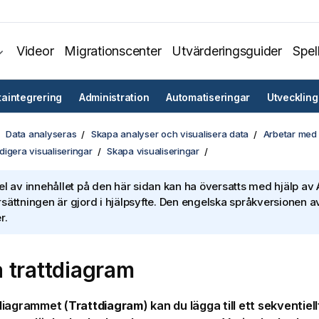
Videor
Migrationscenter
Utvärderingsguider
Spel
taintegrering
Administration
Automatiseringar
Utveckling
Data analyseras
Skapa analyser och visualisera data
Arbetar med 
igera visualiseringar
Skapa visualiseringar
el av innehållet på den här sidan kan ha översatts med hjälp av A
sättningen är gjord i hjälpsyfte. Den engelska språkversionen av
r.
 trattdiagram
diagrammet (
Trattdiagram
) kan du lägga till ett sekventie