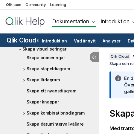
Qlik.com
Community
Learning
Komma igång med visualiseringar
Skapa och redigera visualiseringar
Dokumentation
Introduktion
Skapa visualiseringar med
diagramförslag från Insight
Advisor
Qlik Cloud
Introduktion
Vad är nytt
Analyser
Da
®
Skapa visualiseringar
Qlik Cloud
Skapa animeringar
Skapa och red
Skapa stapeldiagram
En d
Skapa lådagram
Över
Skapa ett nyansdiagram
gälle
Skapar knappar
Skapa
Skapa kombinationsdiagram
Skapa datumintervallväljare
Med tratt