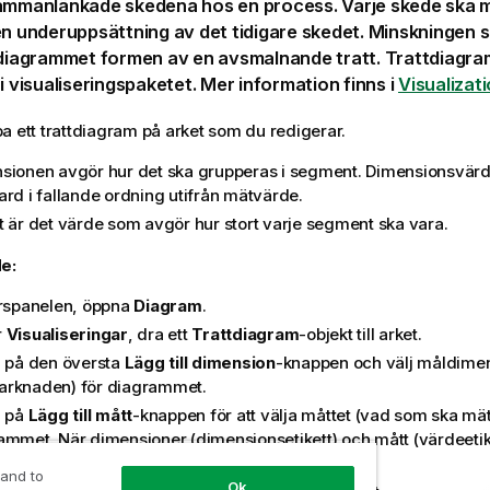
sammanlänkade skedena hos en process. Varje skede ska 
en underuppsättning av det tidigare skedet. Minskningen s
 diagrammet formen av en avsmalnande tratt.
Trattdiagra
 i visualiseringspaketet. Mer information finns i
Visualizat
a ett trattdiagram på
arket
som du redigerar.
sionen avgör hur det ska grupperas i segment. Dimensionsvär
ard i fallande ordning utifrån mätvärde.
t är det värde som avgör hur stort varje segment ska vara.
e:
urspanelen, öppna
Diagram
.
r
Visualiseringar
, dra ett
Trattdiagram
-objekt till arket.
a på den översta
Lägg till dimension
-knappen och välj måldimen
rknaden) för diagrammet.
a på
Lägg till mått
-knappen för att välja måttet (vad som ska mät
ammet. När dimensioner (dimensionsetikett) och mått (värdeetike
iagrammet automatiskt (i färg) i diagramfältet.
 and to
Ok