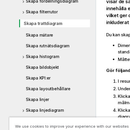
Skapa fördelningsdiagram
visar de 
innehålla 
Skapa filterrutor
vilket ger
inkluderat
Skapa trattdiagram
Du kan skap
Skapa mätare
Dimen
Skapa rutnätsdiagram
stand
Skapa histogram
Måtte
Skapa bildobjekt
Gör följand
Skapa KPI:er
I res
Unde
Skapa layoutbehållare
Klick
Skapa linjer
målma
Klick
Skapa linjediagram
diagr
Skapa kartor
trattd
We use cookies to improve your experience with our websites