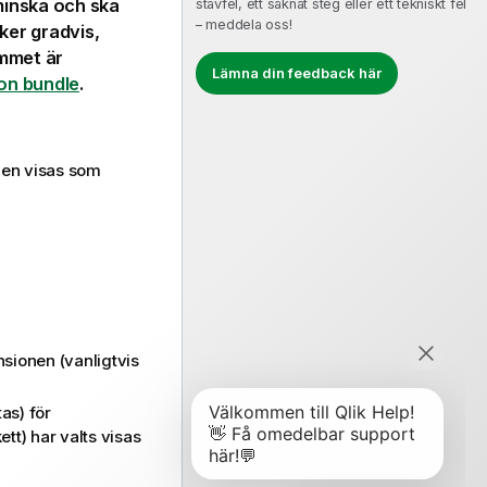
minska och ska
stavfel, ett saknat steg eller ett tekniskt fel
– meddela oss!
ker gradvis,
mmet är
Lämna din feedback här
ion bundle
.
den visas som
sionen (vanligtvis
as) för
tt) har valts visas