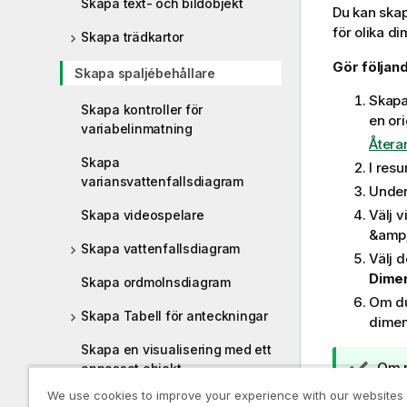
Skapa text- och bildobjekt
Du kan skap
för olika d
Skapa trädkartor
Gör följand
Skapa spaljébehållare
Skapa
Skapa kontroller för
en ori
variabelinmatning
Återa
Skapa
I res
variansvattenfallsdiagram
Unde
Välj v
Skapa videospelare
&amp;
Skapa vattenfallsdiagram
Välj 
Dime
Skapa ordmolnsdiagram
Om du
Skapa Tabell för anteckningar
dimen
Skapa en visualisering med ett
A
Om n
anpassat objekt
n
Calc
We use cookies to improve your experience with our websites
Skapa tidskänsliga diagram