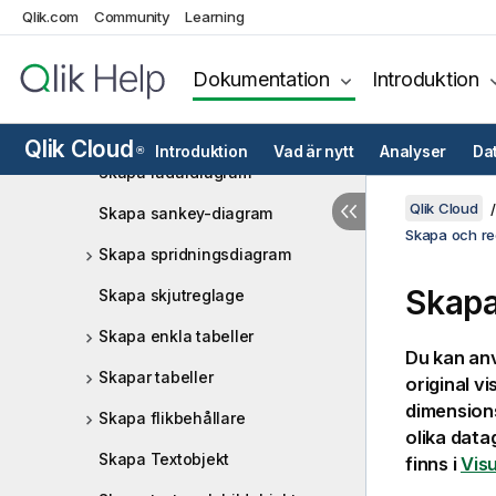
ringdiagram
Qlik.com
Community
Learning
Skapa pivottabeller
Dokumentation
Introduktion
Skapa pivottabeller (Pivot)
Skapa V & F-pivotdiagram
Qlik Cloud
Introduktion
Vad är nytt
Analyser
Da
®
Skapa radardiagram
Qlik Cloud
Skapa sankey-diagram
Skapa och red
Skapa spridningsdiagram
Skapa
Skapa skjutreglage
Skapa enkla tabeller
Du kan a
Skapar tabeller
original
vi
dimension
Skapa flikbehållare
olika data
Skapa Textobjekt
finns i
Visu