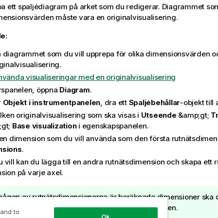
a ett spaljédiagram på
arket
som du redigerar. Diagrammet som
imensionsvärden måste vara en originalvisualisering.
e:
 diagrammet som du vill upprepa för olika dimensionsvärden o
ginalvisualisering.
nvända visualiseringar med en originalvisualisering
urspanelen, öppna
Diagram
.
r
Objekt i instrumentpanelen
, dra ett
Spaljébehållar
-objekt till 
ilken originalvisualisering som ska visas i
Utseende
&amp;gt;
Tr
gt;
Base visualization
i egenskapspanelen.
den dimension som du vill använda som den första rutnätsdimen
nsions
.
 vill kan du lägga till en andra rutnätsdimension och skapa ett 
sion på varje axel.
ågon av rutnätsdimensionerna är beräknade dimensioner ska d
ulated Dimension
i inställningarna för dimensionen.
 and to
Ok