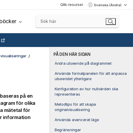
Qlik-resurser
Svenska (Ändra)
böcker
PÅ DEN HÄR SIDAN
visualiseringar
Ändra utseende på diagrammet
Använda formatpanelen för att anpassa
utseendet ytterligare
Konfiguration av hur nullvärden ska
representeras
 baseras på en
iagram för olika
Metodtips för att skapa
originalvisualisering
a mätetal för
r information
Använda avancerat läge
Begränsningar