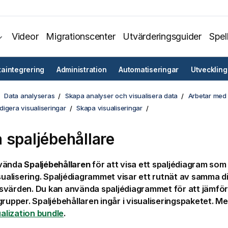
Videor
Migrationscenter
Utvärderingsguider
Spel
taintegrering
Administration
Automatiseringar
Utveckling
Data analyseras
Skapa analyser och visualisera data
Arbetar med 
igera visualiseringar
Skapa visualiseringar
 spaljébehållare
nvända
Spaljébehållaren
för att visa ett spaljédiagram som
sualisering
. Spaljédiagrammet visar ett rutnät av samma d
svärden. Du kan använda spaljédiagrammet för att jämför
grupper. Spaljébehållaren ingår i visualiseringspaketet.
Me
alization bundle
.