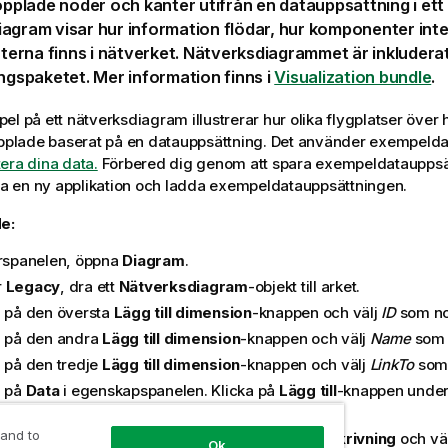
plade noder och kanter utifrån en datauppsättning i ett
agram visar hur information flödar, hur komponenter int
rna finns i nätverket. Nätverksdiagrammet är inkluderat
ingspaketet.
Mer information finns i
Visualization bundle
.
el på ett nätverksdiagram illustrerar hur olika flygplatser över 
lade baserat på en datauppsättning. Det använder exempelda
era dina data.
Förbered dig genom att spara exempeldatauppsät
apa en ny applikation och ladda exempeldatauppsättningen.
e:
urspanelen, öppna
Diagram
.
r
Legacy
, dra ett
Nätverksdiagram
-objekt till arket.
a på den översta
Lägg till dimension
-knappen och välj
ID
som nod
a på den andra
Lägg till dimension
-knappen och välj
Name
som 
a på den tredje
Lägg till dimension
-knappen och välj
LinkTo
som 
a på
Data
i egenskapspanelen. Klicka på
Lägg till
-knappen unde
rupp
som gruppdimension.
 and to
 Mått klickar du på
Lägg till
-knappen under
Beskrivning
och vä
Ok