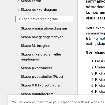
Skapa kartor
sammankop
nätverksdi
Skapa mekko-diagram
komponente
visualiser
Skapa nätverksdiagram
Detta exemp
Skapa organisationsdiagram
sammankopp
Skapa navigeringsmenyer
från
Format
textfil, sk
Skapa NL insights
Gör följand
Skapa cirkeldiagram eller
ringdiagram
I res
Unde
Skapa pivottabeller
Klick
Skapa pivottabeller (Pivot)
Klick
Skapa V & F-pivotdiagram
Klick
Klick
Skapa radardiagram
välj
G
We use cookies to improve your experience with our websites
Skapa sankey-diagram
Under