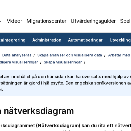
Videor
Migrationscenter
Utvärderingsguider
Spel
taintegrering
Administration
Automatiseringar
Utveckling
Data analyseras
Skapa analyser och visualisera data
Arbetar med 
igera visualiseringar
Skapa visualiseringar
el av innehållet på den här sidan kan ha översatts med hjälp av A
sättningen är gjord i hjälpsyfte. Den engelska språkversionen av
r.
 nätverksdiagram
rksdiagrammet (
Nätverksdiagram
) kan du rita ett nätve