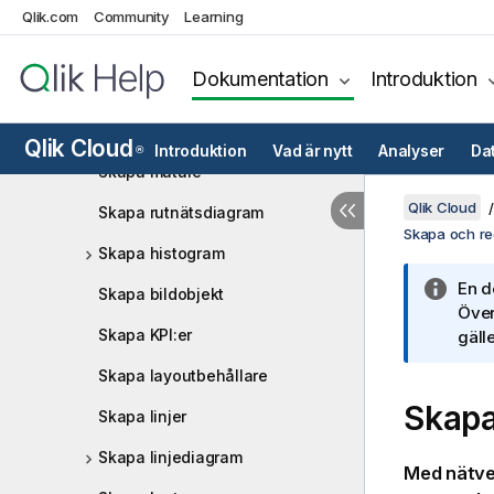
Skapa datumintervallväljare
Qlik.com
Community
Learning
Skapa fördelningsdiagram
Dokumentation
Introduktion
Skapa filterrutor
Skapa trattdiagram
Qlik Cloud
Introduktion
Vad är nytt
Analyser
Da
®
Skapa mätare
Qlik Cloud
Skapa rutnätsdiagram
Skapa och red
Skapa histogram
En d
Skapa bildobjekt
Över
Skapa KPI:er
gälle
Skapa layoutbehållare
Skapa
Skapa linjer
Skapa linjediagram
Med nätve