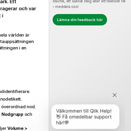
ark
. Ett
stavfel, ett saknat steg eller ett tekniskt fel
– meddela oss!
eragerar och var
 i
Lämna din feedback här
hela världen är
tauppsättningen
tningen i en
identifierare.
nodetikett.
överordnad nod.
r
Nodgrupp
och
ljer
Volume >