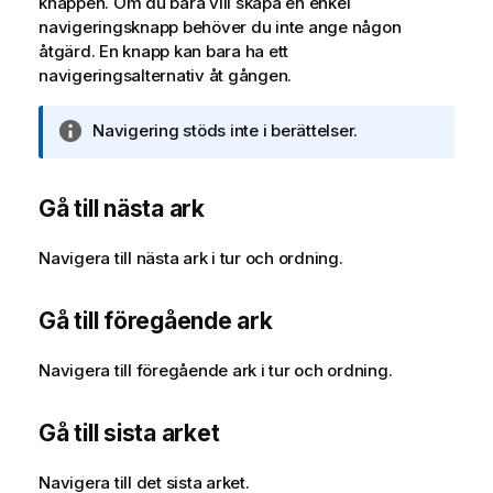
knappen. Om du bara vill skapa en enkel
navigeringsknapp behöver du inte ange någon
åtgärd. En knapp kan bara ha ett
navigeringsalternativ åt gången.
A
Navigering stöds inte i berättelser.
n
t
e
Gå till nästa ark
c
k
Navigera till nästa ark i tur och ordning.
n
i
Gå till föregående ark
n
g
Navigera till föregående ark i tur och ordning.
o
m
i
Gå till sista arket
n
f
Navigera till det sista arket.