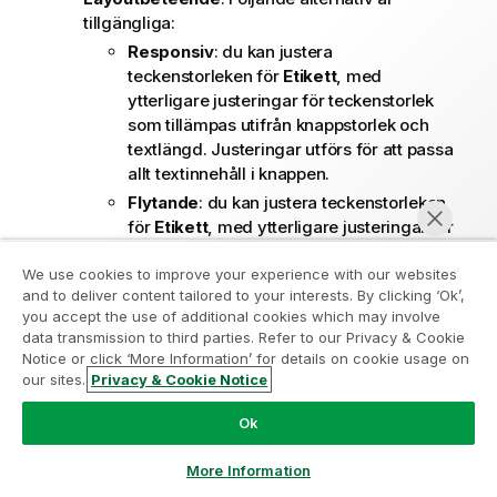
tillgängliga:
Responsiv
: du kan justera
teckenstorleken för
Etikett
, med
ytterligare justeringar för teckenstorlek
som tillämpas utifrån knappstorlek och
textlängd. Justeringar utförs för att passa
allt textinnehåll i knappen.
Flytande
: du kan justera teckenstorleken
för
Etikett
, med ytterligare justeringar för
teckenstorlek som tillämpas endast
We use cookies to improve your experience with our websites
utifrån knappstorlek. Denna
and to deliver content tailored to your interests. By clicking ‘Ok’,
storleksändring av texten är oberoende
you accept the use of additional cookies which may involve
av textlängden. Om texten är för lång,
data transmission to third parties. Refer to our Privacy & Cookie
infogas en ellipsis i slutet.
Notice or click ‘More Information’ for details on cookie usage on
Fast
: du kan justera teckenstorleken på
our sites.
Privacy & Cookie Notice
Chatta nu
Etikett
i pixlar. Om texten är för lång,
Ok
infogas en ellipsis i slutet.
More Information
Anpassa bakgrunden