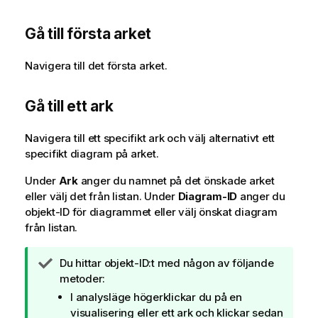
o
r
Gå till första arket
m
a
t
Navigera till det första arket.
i
o
Gå till ett ark
n
Navigera till ett specifikt ark och välj alternativt ett
specifikt diagram på arket.
Under
Ark
anger du namnet på det önskade arket
eller välj det från listan. Under
Diagram-ID
anger du
objekt-ID för diagrammet eller välj önskat diagram
från listan.
A
Du hittar objekt-ID:t med någon av följande
n
metoder:
t
I analysläge högerklickar du på en
e
visualisering eller ett ark och klickar sedan