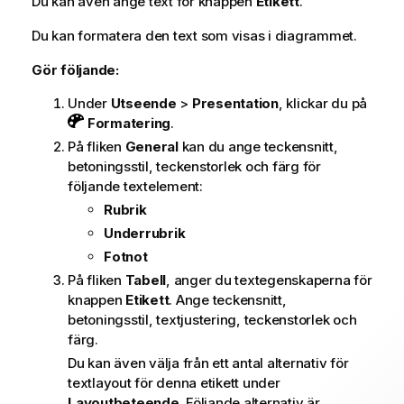
Du kan även ange text för knappen
Etikett
.
Du kan formatera den text som visas i diagrammet.
Gör följande:
Under
Utseende
>
Presentation
, klickar du på
Formatering
.
På fliken
General
kan du ange teckensnitt,
betoningsstil, teckenstorlek och färg för
följande textelement:
Rubrik
Underrubrik
Fotnot
På fliken
Tabell
, anger du textegenskaperna för
knappen
Etikett
. Ange teckensnitt,
betoningsstil, textjustering, teckenstorlek och
färg.
Du kan även välja från ett antal alternativ för
textlayout för denna etikett under
Layoutbeteende
. Följande alternativ är