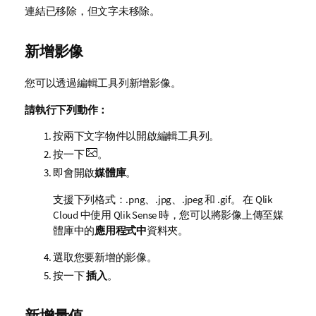
連結已移除，但文字未移除。
新增影像
您可以透過編輯工具列新增影像。
請執行下列動作：
按兩下文字物件以開啟編輯工具列。
按一下
。
即會開啟
媒體庫
。
支援下列格式：.
png
、.
jpg
、.
jpeg
和 .
gif
。
在
Qlik
Cloud
中使用
Qlik Sense
時，您可以將影像上傳至媒
體庫中的
應用程式中
資料夾。
選取您要新增的影像。
按一下
插入
。
新增量值