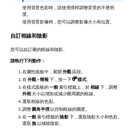
使用背景色彩時，請使用滑桿調整背景的不透明
度。
使用背景影像時，您可以調整影像大小和位置。
自訂框線和陰影
您可以自訂圖的框線和陰影。
請執行下列動作：
在屬性面板中，展開
外觀
區段。
在
外觀
>
簡報
下，按一下
樣式
。
在樣式面板的
一般
索引標籤上，於
框線
下，調整
外框
大小以增加或減少圖周圍的框線。
選取框線的色彩。
調整
圓角半徑
以控制框線的圓度。
在
一般
索引標籤的
陰影
下，選取陰影大小和色彩。
選取
無
以移除陰影。