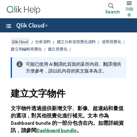
功能
Search
表
Qlik Cloud
®
Qlik Cloud
分析資料
建立分析並視覺化資料
使用視覺化
建立和編輯視覺化
建立視覺化
可能已使用 AI 翻譯此頁面的某些內容。翻譯僅供
方便參考，請以此內容的英文版本為主。
建立
文字
物件
文字
物件透過提供新增文字、影像、超連結和
量值
的選項，對其他視覺化進行補充。
文本
作為
Dashboard bundle
的一部分包含在內。如需詳細資
訊，請參閱
Dashboard bundle
。