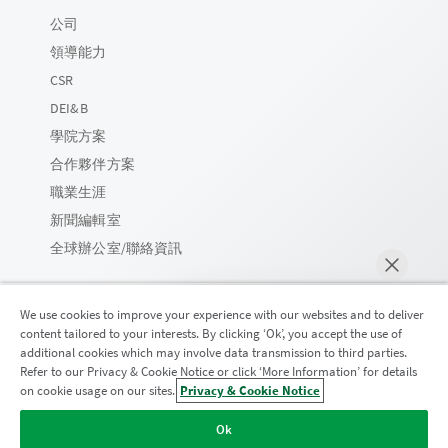
公司
領導能力
CSR
DEI&B
學院方案
合作夥伴方案
職業生涯
新聞編輯室
全球辦公室/聯絡資訊
We use cookies to improve your experience with our websites and to deliver
content tailored to your interests. By clicking ‘Ok’, you accept the use of
Qlik 社群
additional cookies which may involve data transmission to third parties.
Refer to our Privacy & Cookie Notice or click ‘More Information’ for details
on cookie usage on our sites.
Privacy & Cookie Notice
立即聊天
法律合約
產品條款
Legal Policies
法律條規
Ok
使用條款
商標
Do Not Share My Info