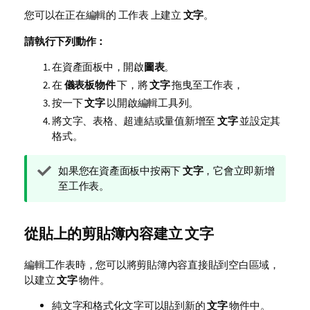
您可以在正在編輯的
工作表
上建立
文字
。
請執行下列動作：
在資產面板中，開啟
圖表
。
在
儀表板物件
下，將
文字
拖曳至工作表，
按一下
文字
以開啟編輯工具列。
將文字、表格、超連結或量值新增至
文字
並設定其
格式。
提
如果您在資產面板中按兩下
文字
，它會立即新增
示
至工作表。
備
註
從貼上的剪貼簿內容建立
文字
編輯工作表時，您可以將剪貼簿內容直接貼到空白區域，
以建立
文字
物件。
純文字和格式化文字可以貼到新的
文字
物件中。