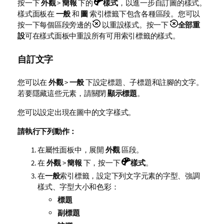
按一下
外觀
>
簡報
下的
樣式
，以進一步自訂圖的樣式。
樣式面板在
一般
和
圖
索引標籤下包含各種區段。您可以
按一下每個區段旁邊的
以重設樣式。按一下
全部重
設
可在樣式面板中重設所有可用索引標籤的樣式。
自訂文字
您可以在
外觀
>
一般
下設定標題、子標題和註腳的文字。
若要隱藏這些元素，請關閉
顯示標題
。
您可以設定出現在圖中的文字樣式。
請執行下列動作：
在屬性面板中，展開
外觀
區段。
在
外觀
>
簡報
下，按一下
樣式
。
在
一般
索引標籤，設定下列文字元素的字型、強調
樣式、字型大小和色彩：
標題
副標題