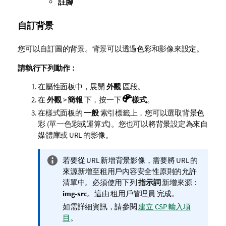
註腳
自訂背景
您可以自訂圖的背景。背景可以透過色彩和影像來設定。
請執行下列動作：
在屬性面板中，展開
外觀
區段。
在
外觀
>
簡報
下，按一下
樣式
。
在樣式面板的
一般
索引標籤上，您可以選取背景色
彩 (單一色彩或運算式)。您也可以將背景設定為來自
媒體庫或 URL 的影像。
資
若要從 URL 新增背景影像，需要將 URL 的
訊
來源新增至租用戶內容安全性原則的允許
備
清單中。必須使用下列
指示詞
新增來源：
註
img-src
。這由
租用戶管理員
完成。
如需詳細資訊，請參閱
建立 CSP 輸入項
目
。