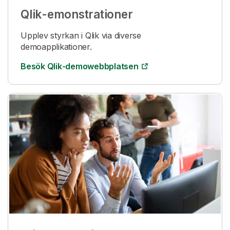
Qlik
-emonstrationer
Upplev styrkan i
Qlik
via diverse
demoapplikationer.
Besök
Qlik
-demowebbplatsen