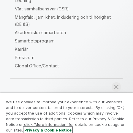
Ledning
Vårt samhällsansvar (CSR)
Mångfald, jämlikhet, inkludering och tillhörighet
(DEI&B)
Akademiska samarbeten
Samarbetsprogram
Karriär
Pressrum
Global Office/Contact
Qlik Community
We use cookies to improve your experience with our websites
and to deliver content tailored to your interests. By clicking ‘Ok’,
Juridiska avtal
Produktvillkor
you accept the use of additional cookies which may involve
data transmission to third parties. Refer to our Privacy & Cookie
Legal Policies
Legal Policies
Notice or click ‘More Information’ for details on cookie usage on
Användningsvillkor
Varumärken
our sites.
Privacy & Cookie Notice