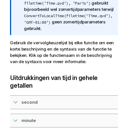
gebruikt
filetime('Time.qvd'), 'Paris')
a
bijvoorbeeld wel zomertijdparameters terwijl
t
ConvertToLocalTime(filetime('Time.qvd'),
i
geen zomertijdparameters
'GMT-01:00')
e
gebruikt.
Gebruik de vervolgkeuzelijst bij elke functie om een
korte beschrijving en de syntaxis van de functie te
bekijken. Klik op de functienaam in de beschrijving
van de syntaxis voor meer informatie.
Uitdrukkingen van tijd in gehele
getallen
second
minute