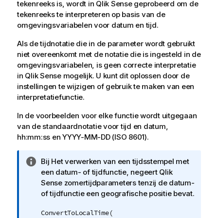
tekenreeks is, wordt in
Qlik Sense
geprobeerd om de
tekenreeks te interpreteren op basis van de
omgevings
variabelen
voor datum en tijd.
Als de tijdnotatie die in de parameter wordt gebruikt
niet overeenkomt met de notatie die is ingesteld in de
omgevingsvariabelen, is geen correcte interpretatie
in
Qlik Sense
mogelijk. U kunt dit oplossen door de
instellingen te wijzigen of gebruik te maken van een
interpretatiefunctie.
In de voorbeelden voor elke functie wordt uitgegaan
van de standaardnotatie voor tijd en datum,
hh:mm:ss
en
YYYY-MM-DD (ISO 8601)
.
I
Bij Het verwerken van een tijdsstempel met
n
een datum- of tijdfunctie, negeert
Qlik
f
Sense
zomertijdparameters tenzij de datum-
o
of tijdfunctie een geografische positie bevat.
r
ConvertToLocalTime(
m