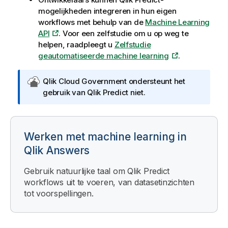
mogelijkheden integreren in hun eigen
workflows met behulp van de
Machine Learning
API
. Voor een zelfstudie om u op weg te
helpen, raadpleegt u
Zelfstudie
geautomatiseerde machine learning
.
O
Qlik Cloud Government
ondersteunt het
p
gebruik van
Qlik Predict
niet.
m
e
r
Werken met machine learning in
k
i
Qlik Answers
n
Gebruik natuurlijke taal om
g
Qlik Predict
workflows uit te voeren, van datasetinzichten
o
tot voorspellingen.
v
e
r
Q