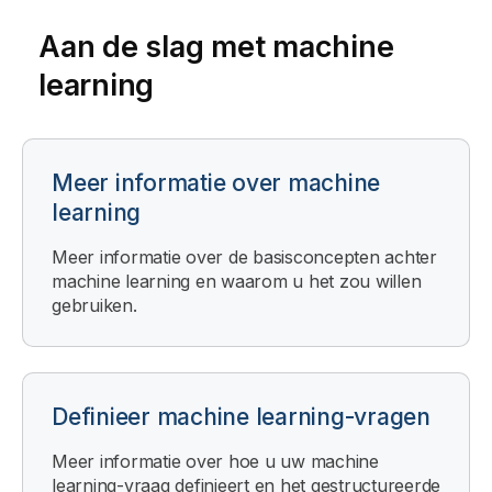
l
Aan de slag met machine
i
k
learning
C
l
o
u
Meer informatie over machine
d
learning
G
o
Meer informatie over de basisconcepten achter
v
machine learning en waarom u het zou willen
e
gebruiken.
r
n
m
e
n
Definieer machine learning-vragen
t
Meer informatie over hoe u uw machine
learning-vraag definieert en het gestructureerde