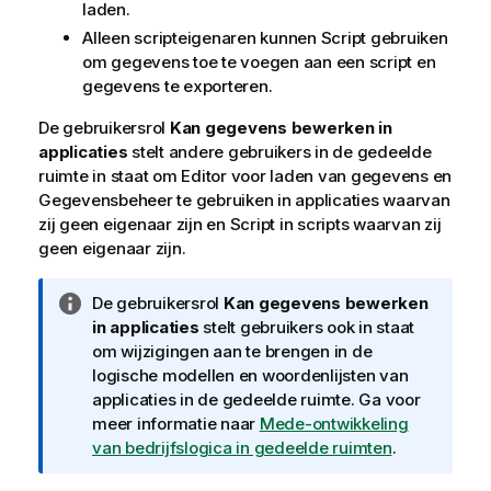
laden.
Alleen scripteigenaren kunnen
Script
gebruiken
om gegevens toe te voegen aan een script en
gegevens te exporteren.
De gebruikersrol
Kan gegevens bewerken in
applicaties
stelt andere gebruikers in de gedeelde
ruimte in staat om
Editor voor laden van gegevens
en
Gegevensbeheer
te gebruiken in applicaties waarvan
zij geen eigenaar zijn en
Script
in scripts waarvan zij
geen eigenaar zijn.
I
De gebruikersrol
Kan gegevens bewerken
n
in applicaties
stelt gebruikers ook in staat
f
om wijzigingen aan te brengen in de
o
logische modellen en woordenlijsten van
r
applicaties in de gedeelde ruimte. Ga voor
m
meer informatie naar
Mede-ontwikkeling
a
van bedrijfslogica in gedeelde ruimten
.
t