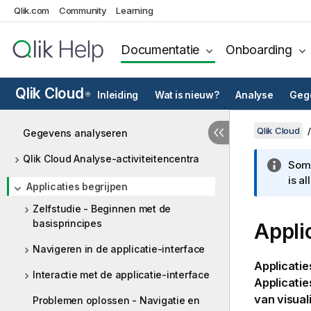
Qlik.com
Community
Learning
Documentatie
Onboarding
Qlik Cloud
Inleiding
Wat is nieuw?
Analyse
Gege
®
Qlik Cloud
Gegevens analyseren
Qlik Cloud Analyse-activiteitencentra
Somm
is a
Applicaties begrijpen
Zelfstudie - Beginnen met de
basisprincipes
Appli
Navigeren in de applicatie-interface
Applicatie
Interactie met de applicatie-interface
Applicati
van
visual
Problemen oplossen - Navigatie en