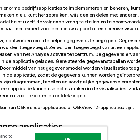
an enorme bedrijfsapplicaties te implementeren en beheren, kun
 maken die u kunt hergebruiken, wijzigen en delen met anderen.
odel helpt u zelf de volgende vraag te stellen en te beantwoord
 naar een expert voor een nieuw rapport of een nieuwe visualis
 zijn ontworpen om u te helpen gegevens te begrijpen. Gegeve
n worden toegevoegd. Ze worden toegevoegd vanuit een applic
Maken van het
Analyse
activiteitencentrum
. De gegevens ervan
in de applicatie geladen. Gerelateerde gegevenstabellen word
 Door middel van het gegevensmodel worden visualisaties toe
n
in de applicatie, zodat de gegevens kunnen worden geïnterpre
s zijn
diagrammen
, tabellen en soortgelijke gegevenselemente
 een applicatie kunnen
selecties
maken in de visualisaties, zod
kennen voor inzichten en ontdekkingen.
s kunnen
Qlik Sense
-applicaties of
QlikView 12
-applicaties zijn.
ense
applicaties
 and to
Ok