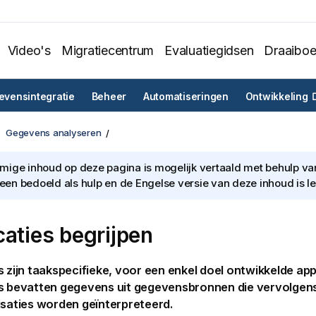
Video's
Migratiecentrum
Evaluatiegidsen
Draaibo
vensintegratie
Beheer
Automatiseringen
Ontwikkeling
Gegevens analyseren
ige inhoud op deze pagina is mogelijk vertaald met behulp van 
lleen bedoeld als hulp en de Engelse versie van deze inhoud is l
caties begrijpen
s zijn taakspecifieke, voor een enkel doel ontwikkelde appl
es bevatten gegevens uit gegevensbronnen die vervolgen
isaties
worden geïnterpreteerd.