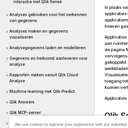
interactie met Qlik Sense
In plaats v
applicaties
Analyses gebruiken voor het verkennen
applicatie
m
van gegevens
hoeven gaan
Analyses maken en gegevens
Applicaties
visualiseren
aan ruimte
Analysegegevens laden en modelleren
de pagina 
vervolgens 
Gegevens en herkomst aanleveren voor
gekoppeld.
analyse
werkblade
Visualisatie
Rapporten maken vanuit Qlik Cloud
Analyse
toegang tot
kunnen ver
Machine learning met Qlik Predict
Applicatie
Qlik Answers
Qlik MCP-server
Qlik S
Discovery Agent
We use cookies to improve your experience with our websites