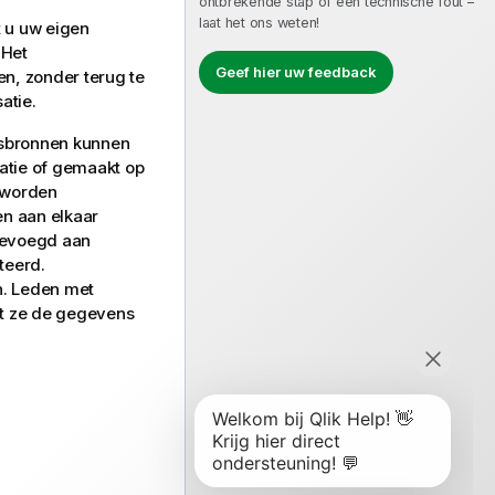
ontbrekende stap of een technische fout –
laat het ons weten!
t u uw eigen
 Het
Geef hier uw feedback
en, zonder terug te
atie.
nsbronnen kunnen
atie of gemaakt op
 worden
en aan elkaar
gevoegd aan
teerd.
n. Leden met
at ze de gegevens