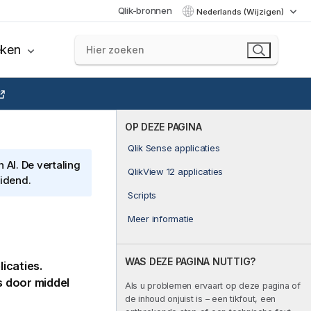
Qlik-bronnen
Nederlands (Wijzigen)
eken
OP DEZE PAGINA
Qlik Sense applicaties
AI. De vertaling
QlikView 12 applicaties
eidend.
Scripts
Meer informatie
WAS DEZE PAGINA NUTTIG?
icaties.
s door middel
Als u problemen ervaart op deze pagina of
de inhoud onjuist is – een tikfout, een