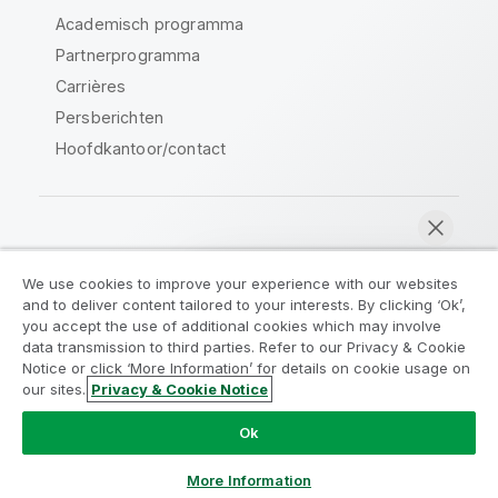
Academisch programma
Partnerprogramma
Carrières
Persberichten
Hoofdkantoor/contact
Qlik Community
We use cookies to improve your experience with our websites
and to deliver content tailored to your interests. By clicking ‘Ok’,
Juridische overeenkomsten
you accept the use of additional cookies which may involve
data transmission to third parties. Refer to our Privacy & Cookie
Productvoorwaarden
Legal Policies
Notice or click ‘More Information’ for details on cookie usage on
Legal Policies
Gebruiksvoorwaarden
our sites.
Privacy & Cookie Notice
Nu chatten
Handelsmerken
Do Not Share My Info
Ok
Copyright © 1993-2026 QlikTech International AB. Alle
rechten voorbehouden.
More Information