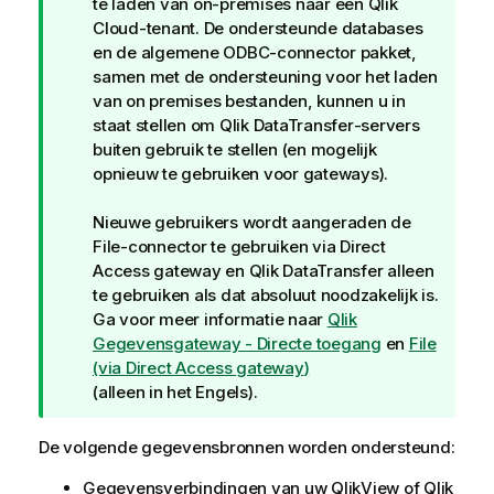
p
te laden van on-premises naar een
Qlik
Cloud
-tenant. De ondersteunde databases
en de algemene
ODBC-connector pakket
,
samen met de ondersteuning voor het laden
van on premises bestanden, kunnen u in
staat stellen om
Qlik DataTransfer
-servers
buiten gebruik te stellen (en mogelijk
opnieuw te gebruiken voor gateways).
Nieuwe gebruikers wordt aangeraden de
File-connector te gebruiken via
Direct
Access gateway
en
Qlik DataTransfer
alleen
te gebruiken als dat absoluut noodzakelijk is.
Ga voor meer informatie naar
Qlik
Gegevensgateway - Directe toegang
en
File
(via
Direct Access gateway
)
(alleen in het Engels)
.
De volgende gegevensbronnen worden ondersteund:
Gegevensverbindingen
van uw QlikView of
Qlik