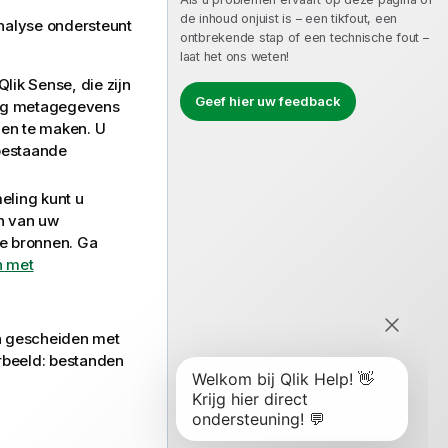
de inhoud onjuist is – een tikfout, een
nalyse
ondersteunt
ontbrekende stap of een technische fout –
laat het ons weten!
Qlik Sense
, die zijn
Geef hier uw feedback
aag metagegevens
en te maken. U
bestaande
ling kunt u
n van uw
re bronnen. Ga
n met
n gescheiden met
rbeeld: bestanden