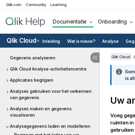
Qlik.com
Community
Learning
Documentatie
Onboarding
Qlik Cloud
Inleiding
Wat is nieuw?
Analyse
Gege
®
Qlik Cloud
Gegevens analyseren
Qlik Cloud Analyse-activiteitencentra
Somm
is a
Applicaties begrijpen
Analyses gebruiken voor het verkennen
van gegevens
Uw an
Analyses maken en gegevens
visualiseren
Voeg gege
ruimten in
Analysegegevens laden en modelleren
gebruiken 
Beginnen met het laden van uw