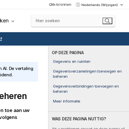
Qlik-bronnen
Nederlands (Wijzigen)
eken
OP DEZE PAGINA
Gegevens en ruimten
AI. De vertaling
Gegevensverzamelingen toevoegen en
eidend.
beheren
Gegevensverbindingen toevoegen en
beheren
eheren
Meer informatie
n toe aan uw
rvolgens
WAS DEZE PAGINA NUTTIG?
Als u problemen ervaart op deze pagina of