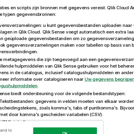
aties en scripts zijn bronnen met gegevens vereist.
Qlik Cloud A
e typen gegevensbronnen:
vensverzamelingen
: u kunt gegevensbestanden uploaden naar
lagen in
Qlik Cloud
.
Qlik Sense
voegt automatisch een extra l
an geüploade gegevensbestanden om zo gegevensverzameling
ook gegevensverzamelingen maken voor tabellen op basis van 
ensverbindingen.
e metagegevens die zijn toegevoegd aan een gegevensverzame
llende hulpmiddelen van
Qlik Sense
gebruiken voor het behere
ens in de catalogus, inclusief catalogushulpmiddelen en ande
meer informatie over catalogiseren naar
Uw gegevens begrijpe
ogushulpmiddelen
.
Sense
biedt ondersteuning voor de volgende bestandstypen:
Tekstbestanden: gegevens in velden moeten van elkaar worde
scheidingstekens, zoals komma's, tabs of puntkomma's. Bijvoo
met door komma's gescheiden variabelen (
CSV
).
HTML
-tabellen
Excel
-bestanden
 and to
Ok