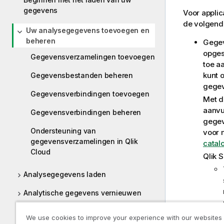
gegevens
Voor applic
de volgend
Uw analysegegevens toevoegen en
beheren
Gege
opges
Gegevensverzamelingen toevoegen
toe a
kunt 
Gegevensbestanden beheren
gegev
Gegevensverbindingen toevoegen
Met d
aanvu
Gegevensverbindingen beheren
gegev
Ondersteuning van
voor 
gegevensverzamelingen in Qlik
catal
Cloud
Qlik 
Analysegegevens laden
Analytische gegevens vernieuwen
Uw gegevens modelleren
We use cookies to improve your experience with our websites