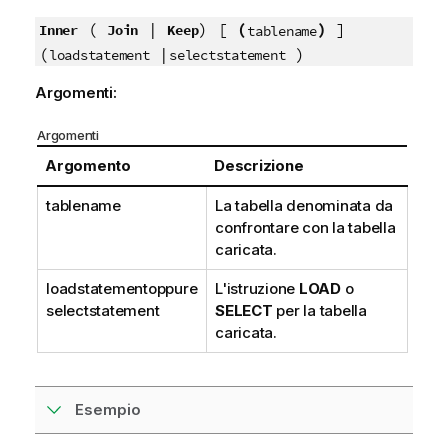
(
|
) [
(
)
]
Inner
Join
Keep
tablename
(
|
)
loadstatement
selectstatement
Argomenti:
Argomenti
Argomento
Descrizione
tablename
La tabella denominata da
confrontare con la tabella
caricata.
loadstatement
oppure
L'istruzione
LOAD
o
selectstatement
SELECT
per la tabella
caricata.
Esempio