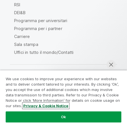
RSI
DEI&B
Programma per universitari
Programma per i partner
Carriere
Sala stampa
Uffici in tutto il mondo/Contatti
We use cookies to improve your experience with our websites
Qlik Community
and to deliver content tailored to your interests. By clicking ‘Ok’,
you accept the use of additional cookies which may involve
data transmission to third parties. Refer to our Privacy & Cookie
Contratti
Termini del prodotto
Notice or click ‘More Information’ for details on cookie usage on
Legal Policies
Note Legali
our sites.
Privacy & Cookie Notice
Chatta ora
Termini di utilizzo
Marchi
Do Not Share My Info
Ok
Copyright © 1993-2026 QlikTech International AB. Tutti i
diritti riservati.