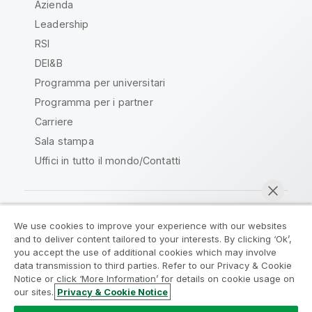
Azienda
Leadership
RSI
DEI&B
Programma per universitari
Programma per i partner
Carriere
Sala stampa
Uffici in tutto il mondo/Contatti
We use cookies to improve your experience with our websites
Qlik Community
and to deliver content tailored to your interests. By clicking ‘Ok’,
you accept the use of additional cookies which may involve
data transmission to third parties. Refer to our Privacy & Cookie
Contratti
Termini del prodotto
Notice or click ‘More Information’ for details on cookie usage on
Legal Policies
Note Legali
our sites.
Privacy & Cookie Notice
Chatta ora
Termini di utilizzo
Marchi
Do Not Share My Info