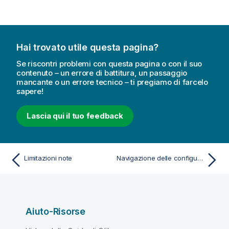
a
v
v
i
Hai trovato utile questa pagina?
s
o
Se riscontri problemi con questa pagina o con il suo
contenuto – un errore di battitura, un passaggio
mancante o un errore tecnico – ti pregiamo di farcelo
sapere!
Lascia qui il tuo feedback
Limitazioni note
Navigazione delle configurazioni tabella
Aiuto-Risorse