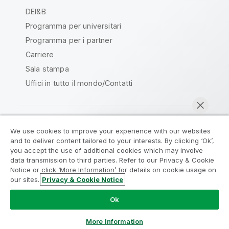
DEI&B
Programma per universitari
Programma per i partner
Carriere
Sala stampa
Uffici in tutto il mondo/Contatti
We use cookies to improve your experience with our websites
Qlik Community
and to deliver content tailored to your interests. By clicking ‘Ok’,
you accept the use of additional cookies which may involve
data transmission to third parties. Refer to our Privacy & Cookie
Contratti
Termini del prodotto
Notice or click ‘More Information’ for details on cookie usage on
Legal Policies
Note Legali
our sites.
Privacy & Cookie Notice
Chatta ora
Termini di utilizzo
Marchi
Do Not Share My Info
Ok
Copyright © 1993-2026 QlikTech International AB. Tutti i
diritti riservati.
More Information