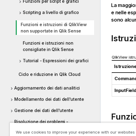
Funzioni per script e grafici
La maggior 
e nelle es
Scripting a livello di grafico
sono alcun
Funzioni e istruzioni di QlikView
non supportate in Qlik Sense
Istruz
Funzioni e istruzioni non
consigliate in Qlik Sense
QlikView
istr
Tutorial - Espressioni dei grafici
Istruzion
Ciclo e riduzione in Qlik Cloud
Comman
Aggiornamento dei dati analitici
InputFiel
Modellamento dei dati dell'utente
Gestione dei dati dell'utente
Funzio
Risoluzione dei problemi -
Caricamento dei dati
In questo el
We use cookies to improve your experience with our websites