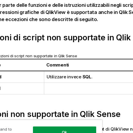
parte delle funzioni e delle istruzioni utilizzabili negli sc
pressioni grafiche di
QlikView
è supportata anche in
Qlik 
e eccezioni che sono descritte di seguito.
ioni di script non supportate in
Qlik
uzioni di script non supportate in
Qlik Sense
e
Commenti
d
Utilizzare invece
SQL
.
d
ni non supportate in
Qlik Sense
enco sono descritte le funzioni grafiche e di script di
QlikView
n
 and to
Ok