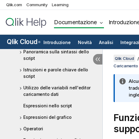
Qlik.com
Community
Learning
Caricamento di dati da file
Sorgenti di analisi in Qlik Cloud
Documentazione
Introduzion
Analytics
Sintassi dello script e funzioni
Qlik Cloud
grafiche
Introduzione
Novità
Analisi
Integraz
®
Panoramica sulla sintassi dello
script
Qlik Cloud
Caricamento d
Istruzioni e parole chiave dello
script
Alcu
Utilizzo delle variabili nell'editor
trad
caricamento dati
ingl
Espressioni nello script
Funzio
Espressioni del grafico
suppo
Operatori