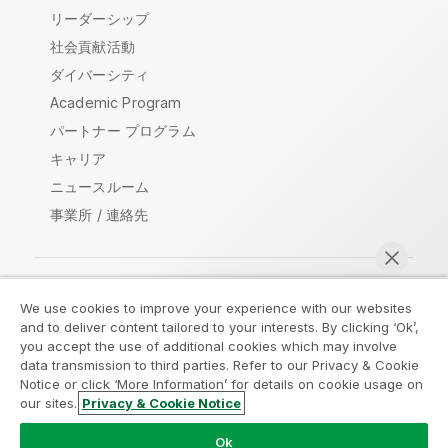
リーダーシップ
社会貢献活動
ダイバーシティ
Academic Program
パートナー プログラム
キャリア
ニュースルーム
事業所 / 連絡先
We use cookies to improve your experience with our websites
Qlik コミュニティ
and to deliver content tailored to your interests. By clicking ‘Ok’,
you accept the use of additional cookies which may involve
data transmission to third parties. Refer to our Privacy & Cookie
法的契約
製品規約
Legal Policies
Notice or click ‘More Information’ for details on cookie usage on
リーガルポリシー
利用規約
商標
our sites.
Privacy & Cookie Notice
今すぐチャット
Do Not Share My Info
Ok