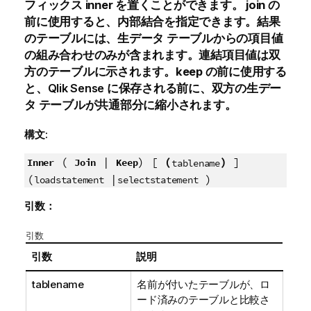
フィックス
inner
を置くことができます。
join
の
前に使用すると、内部結合を指定できます。結果
のテーブルには、生データ テーブルからの項目値
の組み合わせのみが含まれます。連結項目値は双
方のテーブルに示されます。
keep
の前に使用する
と、
Qlik Sense
に保存される前に、双方の生デー
タ テーブルが共通部分に縮小されます。
構文:
(
|
) [
(
)
]
Inner
Join
Keep
tablename
(
|
)
loadstatement
selectstatement
引数：
引数
引数
説明
tablename
名前が付いたテーブルが、ロ
ード済みのテーブルと比較さ