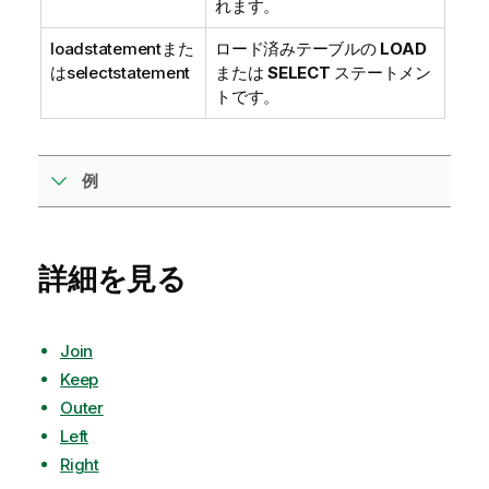
れます。
loadstatement
また
ロード済みテーブルの
LOAD
は
selectstatement
または
SELECT
ステートメン
トです。
例
詳細を見る
Join
Keep
Outer
Left
Right