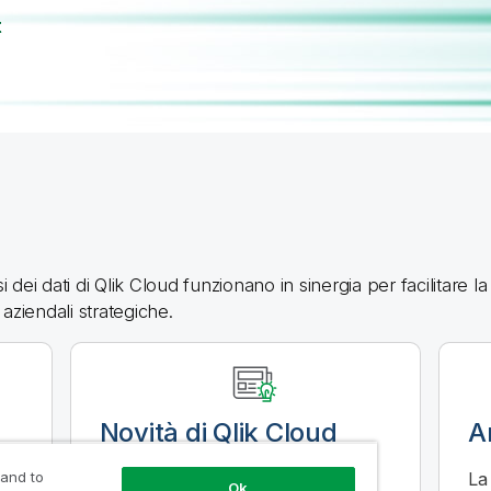
t
i dei dati di
Qlik Cloud
funzionano in sinergia per facilitare la
aziendali strategiche.
Novità di
Qlik Cloud
A
 and to
Qlik Cloud
introduce regolarmente
La
Ok