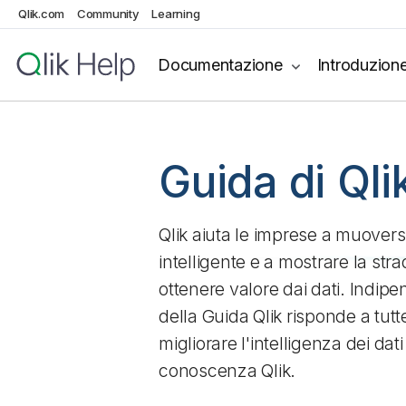
Qlik.com
Community
Learning
Documentazione
Introduzion
Guida di Qli
Qlik
aiuta le imprese a muovers
intelligente e a mostrare la st
ottenere valore dai dati. Indipe
della Guida
Qlik
risponde a tut
migliorare l'intelligenza dei dat
conoscenza
Qlik
.