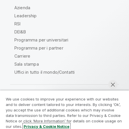
Azienda
Leadership
RSI
DEI&B
Programma per universitari
Programma per i partner
Carriere
Sala stampa
Uffici in tutto il mondo/Contatti
We use cookies to improve your experience with our websites
Qlik Community
and to deliver content tailored to your interests. By clicking ‘Ok’,
you accept the use of additional cookies which may involve
data transmission to third parties. Refer to our Privacy & Cookie
Contratti
Termini del prodotto
Notice or click ‘More Information’ for details on cookie usage on
Legal Policies
Note Legali
our sites.
Privacy & Cookie Notice