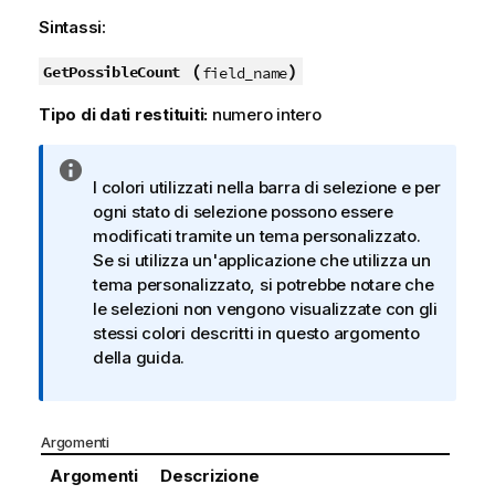
Sintassi:
(
)
GetPossibleCount
field_name
Tipo di dati restituiti:
numero intero
N
I colori utilizzati nella barra di selezione e per
o
ogni stato di selezione possono essere
t
modificati tramite un tema personalizzato.
a
Se si utilizza un'applicazione che utilizza un
i
tema personalizzato, si potrebbe notare che
n
le selezioni non vengono visualizzate con gli
f
stessi colori descritti in questo argomento
o
della guida.
r
m
a
t
Argomenti
i
Argomenti
Descrizione
c