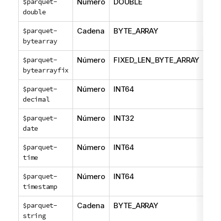
$parquet-
Número
DOUBLE
NO
double
$parquet-
Cadena
BYTE_ARRAY
NO
bytearray
$parquet-
Número
FIXED_LEN_BYTE_ARRAY
NO
bytearrayfix
$parquet-
Número
INT64
DE
decimal
$parquet-
Número
INT32
DAT
date
$parquet-
Número
INT64
TIM
time
$parquet-
Número
INT64
TI
timestamp
$parquet-
Cadena
BYTE_ARRAY
ST
string