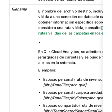
filename
El nombre del archivo destino, incluyendo
válida a una
conexión de datos
de carpet
obtener información específica sobre lo 
considera una ruta válida, consulte
Regla
rutas válidas de las carpetas en los espac
En
Qlik Cloud Analytics
, se admiten estru
jerárquicas de carpetas y se puede hacer
a ellas en la sntencia.
Ejemplos:
Espacio personal (ruta de nivel superior
[lib://DataFiles/abc.qvd]
Espacio personal (carpeta anidada):
[lib://DataFiles/MyFolder/abc.qvd]
Espacio compartido (ruta de nivel super
[lib://TeamSharedSpace:DataFiles/xyz