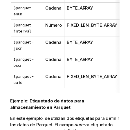
$parquet-
Cadena
BYTE_ARRAY
EN
enum
$parquet-
Número
FIXED_LEN_BYTE_ARRAY
INT
interval
$parquet-
Cadena
BYTE_ARRAY
JS
json
$parquet-
Cadena
BYTE_ARRAY
BS
bson
$parquet-
Cadena
FIXED_LEN_BYTE_ARRAY
UUI
uuid
Ejemplo:
Etiquetado de datos para
almacenamiento en Parquet
En este ejemplo, se utilizan dos etiquetas para definir
los datos de Parquet. El campo
num
va etiquetado