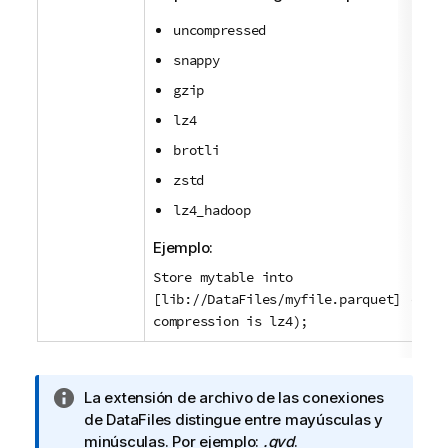
uncompressed
snappy
gzip
lz4
brotli
zstd
lz4_hadoop
Ejemplo:
Store mytable into
[lib://DataFiles/myfile.parquet] (parq
compression is lz4);
N
La extensión de archivo de las conexiones
o
de DataFiles distingue entre mayúsculas y
t
minúsculas. Por ejemplo:
.qvd
.