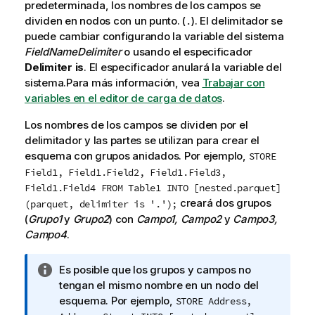
predeterminada, los nombres de los campos se
dividen en nodos con un punto. (
). El delimitador se
.
puede cambiar configurando la variable del sistema
FieldNameDelimiter
o usando el especificador
Delimiter is
. El especificador anulará la variable del
sistema.
Para más información, vea
Trabajar con
variables en el editor de carga de datos
.
Los nombres de los campos se dividen por el
delimitador y las partes se utilizan para crear el
esquema con grupos anidados. Por ejemplo,
STORE
Field1, Field1.Field2, Field1.Field3,
Field1.Field4 FROM Table1 INTO [nested.parquet]
creará dos grupos
(parquet, delimiter is '.');
(
Grupo1
y
Grupo2
) con
Campo1, Campo2
y
Campo3,
Campo4
.
N
Es posible que los grupos y campos no
o
tengan el mismo nombre en un nodo del
t
esquema. Por ejemplo,
STORE Address,