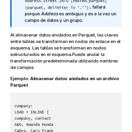
a
Address.Street INTO [nested.parquet]
i
fallará
(parquet, delimiter is '.'');
n
porque
Address
es ambiguo y es a la vez un
f
campo de datos y un grupo.
o
r
Al almacenar datos anidados en
Parquet
, las claves
m
entre tablas se transforman en nodos de enlace en el
a
esquema. Las tablas se transforman en nodos
t
estructurados en el esquema.Puede anular la
i
transformación predeterminada utilizando nombres
v
de campos.
a
Ejemplo:
Almacenar datos anidados en un archivo
Parquet
company:

LOAD * INLINE [

company, contact

A&G, Amanda Honda

Cabro, Cary Frank
