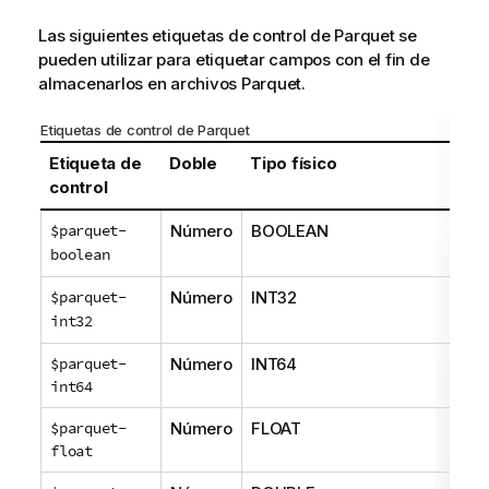
Las siguientes etiquetas de control de Parquet se
pueden utilizar para etiquetar campos con el fin de
almacenarlos en archivos Parquet.
Etiquetas de control de Parquet
Etiqueta de
Doble
Tipo físico
Tip
control
$parquet-
Número
BOOLEAN
NO
boolean
$parquet-
Número
INT32
NO
int32
$parquet-
Número
INT64
NO
int64
$parquet-
Número
FLOAT
NO
float