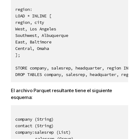
region:

LOAD * INLINE [

region, city

West, Los Angeles

Southwest, Albuquerque

East, Baltimore

Central, Omaha

];

STORE company, salesrep, headquarter, region INTO [
DROP TABLES company, salesrep, headquarter, region;
El archivo
Parquet
resultante tiene el siguiente
esquema:
company (String)

contact (String)

company:salesrep (List)

	salesrep (Group)
