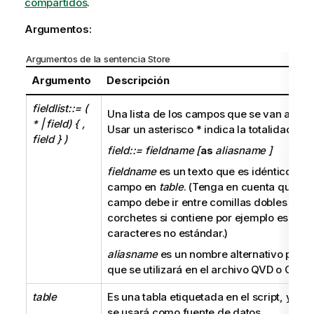
compartidos
.
Argumentos:
Argumentos de la sentencia Store
Argumento
Descripción
fieldlist::= (
Una lista de los campos que se van a sele
|
field
) { ,
*
Usar un asterisco * indica la totalidad d
field } )
field::= fieldname [
as
aliasname ]
fieldname
es un texto que es idéntico a 
campo en
table
. (Tenga en cuenta que el
campo debe ir entre comillas dobles rect
corchetes si contiene por ejemplo espacio
caracteres no estándar.)
aliasname
es un nombre alternativo para
que se utilizará en el archivo
QVD
o
CSV
r
table
Es una tabla etiquetada en el script, ya c
se usará como fuente de datos.