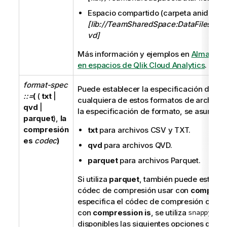
Espacio compartido (carpeta anidada):
[lib://TeamSharedSpace:DataFiles/My
vd]
Más información y ejemplos en
Almacena
en espacios de Qlik Cloud Analytics
.
format-spec
Puede establecer la especificación de fo
::=
(
(
txt
|
cualquiera de estos formatos de archivo. 
qvd
|
la especificación de formato, se asume
q
parquet
),
la
compresión
txt
para archivos
CSV
y
TXT
.
es
codec
)
qvd
para archivos
QVD
.
parquet
para archivos
Parquet
.
Si utiliza
parquet
, también puede estable
códec de compresión usar con
compress
especifica el códec de compresión con 
con
compression is
, se utiliza
snappy
. Es
disponibles las siguientes opciones de c