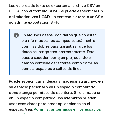
Los valores de texto se exportan al archivo
CSV
en
UTF-8
con el formato
BOM
. Se puede especificar un
delimitador, vea
LOAD
. La sentencia
store
a un
CSV
no admite exportación
BIFF
.
N
En algunos casos, con datos que no están
o
bien formados, los campos estarán entre
t
comillas dobles para garantizar que los
a
datos se interpreten correctamente. Esto
i
puede suceder, por ejemplo, cuando el
n
campo contiene caracteres como comillas,
f
comas, espacios o saltos de línea.
o
r
Puede especificar si desea almacenar su archivo en
m
su espacio personal o en un espacio compartido
a
donde tenga permisos de escritura. Si lo almacena
t
en un espacio compartido, los miembros pueden
i
usar esos datos para crear aplicaciones en el
v
espacio.
Vea:
Administrar permisos en los espacios
a