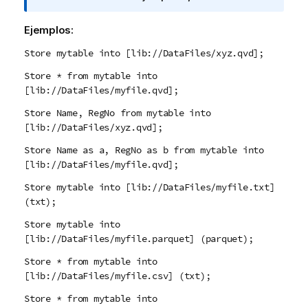
a
i
Ejemplos:
n
Store mytable into [lib://DataFiles/xyz.qvd];
f
o
Store * from mytable into
r
[lib://DataFiles/myfile.qvd];
m
Store Name, RegNo from mytable into
a
[lib://DataFiles/xyz.qvd];
t
i
Store Name as a, RegNo as b from mytable into
v
[lib://DataFiles/myfile.qvd];
a
Store mytable into [lib://DataFiles/myfile.txt]
(txt);
Store mytable into
[lib://DataFiles/myfile.parquet] (parquet);
Store * from mytable into
[lib://DataFiles/myfile.csv] (txt);
Store * from mytable into