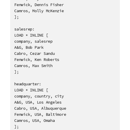
Fenwick, Dennis Fisher

Camros, Molly McKenzie

];

salesrep:

LOAD * INLINE [

company, salesrep

A&G, Bob Park

Cabro, Cezar Sandu

Fenwick, Ken Roberts

Camros, Max Smith

];

headquarter:

LOAD * INLINE [

company, country, city

A&G, USA, Los Angeles

Cabro, USA, Albuquerque

Fenwick, USA, Baltimore

Camros, USA, Omaha

];
