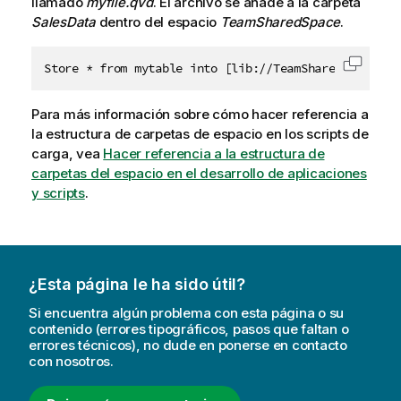
llamado
myfile.qvd
. El archivo se añade a la carpeta
SalesData
dentro del espacio
TeamSharedSpace
.
Store * from mytable into [lib://TeamSharedSpace:Da
Copiar 
Para más información sobre cómo hacer referencia a
la estructura de carpetas de espacio en los scripts de
carga, vea
Hacer referencia a la estructura de
carpetas del espacio en el desarrollo de aplicaciones
y scripts
.
¿Esta página le ha sido útil?
Si encuentra algún problema con esta página o su
contenido (errores tipográficos, pasos que faltan o
errores técnicos), no dude en ponerse en contacto
con nosotros.