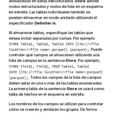
anidándolas en datos estructurados.
Store
admite
nodos estructurados y nodos de lista en un esquema
en estrella. Las tablas individuales también se
pueden almacenar en modo anidado utilizando el
especificador
Delimiter is
.
Al almacenar tablas, especifique las tablas que
desea incluir separadas por comas. Por ejemplo:
STORE Table1, Table2, Table3 INTO [lib://<file
. Puede
location>/<file name>.parquet] (parquet);
controlar qué campos se almacenan utilizando una
lista de campos en la sentencia
Store
. Por ejemplo,
STORE Field1, Field2, FROM Table1, Table2
INTO [lib://<file location>/<file name>.parquet]
. Todos los campos de la lista de campos
(parquet);
deben estar en una o más de las tablas enumeradas.
La primera tabla de la sentencia
Store
se usará como
tabla de hechos en el esquema en estrella.
Los nombres de los campos se utilizan para controlar
cómo se crearán y anidarán los grupos. De forma