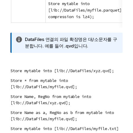
Store mytable into
[lib://DataFiles/myfile.parquet] (pa
compression is lz4);
정
DataFiles 연결의 파일 확장명은 대/소문자를 구
보
분합니다. 예를 들어
.qvd
입니다.
메
모
Store mytable into [lib://DataFiles/xyz.qvd];
Store * from mytable into
[lib://DataFiles/myfile.qvd];
Store Name, RegNo from mytable into
[lib://DataFiles/xyz.qvd];
Store Name as a, RegNo as b from mytable into
[lib://DataFiles/myfile.qvd];
Store mytable into [lib://DataFiles/myfile.txt]