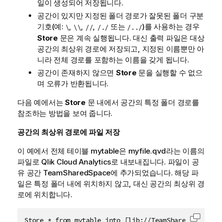
일이 생성되어 저장됩니다.
공간이 있지만 지정된 폴더 경로가 잘못된 폴더 구분
기호(예:
,
,
,
또는
)를 사용하는 경우
\
\\
//
/./
/../
Store
문은 계속 실행됩니다. 대신 출력 파일은 대상
공간의 최상위 경로에 저장되고, 지정된 이름뿐만 아
니라 전체 경로를 포함하는 이름을 갖게 됩니다.
공간이 존재하지 않으면
Store
문을 실행할 수 없으
며 오류가 반환됩니다.
다음 예에서는
Store
문 내에서 공간의 특정 폴더 경로를
참조하는 방법을 보여 줍니다.
공간의 최상위 경로에 파일 저장
이 예에서 전체 테이블
mytable
은
myfile.qvd
라는 이름의
파일로
Qlik Cloud Analytics
로 내보내집니다. 파일이 공
유 공간
TeamSharedSpace
에 추가되었습니다. 해당 파
일은 특정 폴더 내에 위치하지 않고, 대신 공간의 최상위 경
로에 위치합니다.
Store * from mytable into [lib://TeamSharedSpace:Da