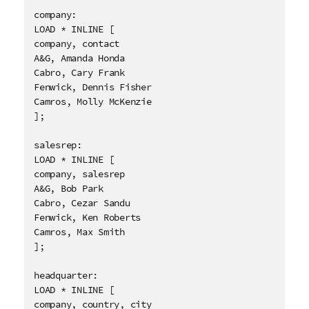
company:

LOAD * INLINE [

company, contact

A&G, Amanda Honda

Cabro, Cary Frank

Fenwick, Dennis Fisher

Camros, Molly McKenzie

];

salesrep:

LOAD * INLINE [

company, salesrep

A&G, Bob Park

Cabro, Cezar Sandu

Fenwick, Ken Roberts

Camros, Max Smith

];

headquarter:

LOAD * INLINE [

company, country, city
