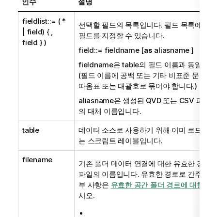
인수
설명
fieldlist::= (
*
선택할 필드의 목록입니다. 필드 목록에 *를
|
field
) { ,
필드를 지정할 수 있습니다.
field } )
field::= fieldname [
as
aliasname ]
fieldname
은
table
의 필드 이름과 동일한 
(필드 이름에 공백 또는 기타 비표준 문자가
따옴표 또는 대괄호로 묶어야 합니다.)
aliasname
은 생성된
QVD
또는
CSV
파일에
의 대체 이름입니다.
table
데이터 소스로 사용하기 위해 이미 로드된 
는 스크립트 레이블입니다.
filename
기존 폴더
데이터 연결
에 대한 유효한 경로
파일의 이름입니다.
유효한 경로로 간주되는 
부 사항은
유효한 공간 폴더 경로에 대한 규
시오.