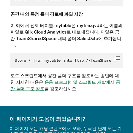
클립보드
공간 내의 특정 폴더 경로에 파일 저장
이 예에서 전체 테이블
mytable
은
myfile.qvd
라는 이름의
파일로
Qlik Cloud Analytics
로 내보내집니다. 파일은 공
간
TeamSharedSpace
내의 폴더
SalesData
에 추가됩니
다.
Store * from mytable into [lib://TeamSharedSpace:Da
클립보드
로드 스크립트에서 공간 폴더 구조를 참조하는 방법에 대
한 자세한 내용은
응용 프로그램 및 스크립트 개발에서 공
간 폴더 구조 참조
를 참조하십시오.
이 페이지가 도움이 되었습니까?
이 페이지 또는 해당 콘텐츠에서 오타, 누락된 단계 또는 기