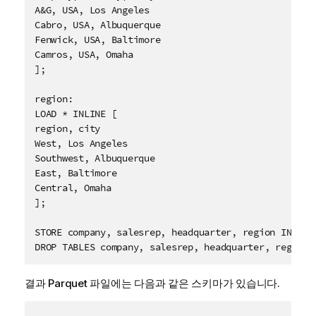
A&G, USA, Los Angeles

Cabro, USA, Albuquerque

Fenwick, USA, Baltimore

Camros, USA, Omaha

];

region:

LOAD * INLINE [

region, city

West, Los Angeles

Southwest, Albuquerque

East, Baltimore

Central, Omaha

];

STORE company, salesrep, headquarter, region INTO [
DROP TABLES company, salesrep, headquarter, region;
결과
Parquet
파일에는 다음과 같은 스키마가 있습니다.