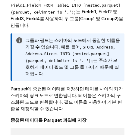
Field1.Field4 FROM Table1 INTO [nested.parquet]
는
Fields1, Field2
및
(parquet, delimiter is '.');
Field3, Field4
를 사용하여 두 그룹(
Group1
및
Group2
)을
만듭니다.
정
그룹과 필드는 스키마의 노드에서 동일한 이름을
보
가질 수 없습니다. 예를 들어,
STORE Address,
메
Address.Street INTO [nested.parquet]
모
는
주소
가 모
(parquet, delimiter is '.'');
호하게 데이터 필드 및 그룹 둘 다이기 때문에 실
패합니다.
Parquet
에 중첩된 데이터를 저장하면 테이블 사이의 키가
스키마의 링크 노드로 변환됩니다. 테이블은 스키마의 구
조화된 노드로 변환됩니다. 필드 이름을 사용하여 기본 변
환을 재정의할 수 있습니다.
중첩된 데이터를
Parquet
파일에 저장