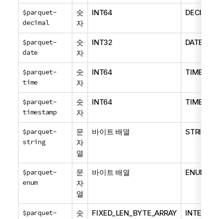
$parquet-
숫
INT64
DECIMAL
decimal
자
$parquet-
숫
INT32
DATE
date
자
$parquet-
숫
INT64
TIME
time
자
$parquet-
숫
INT64
TIMESTA
timestamp
자
$parquet-
문
바이트 배열
STRING
string
자
열
$parquet-
문
바이트 배열
ENUM
enum
자
열
$parquet-
숫
FIXED_LEN_BYTE_ARRAY
INTERVAL