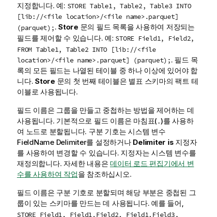
지정합니다. 예:
STORE Table1, Table2, Table3 INTO
[lib://<file location>/<file name>.parquet]
.
Store
문의 필드 목록을 사용하여 저장되는
(parquet);
필드를 제어할 수 있습니다. 예:
STORE Field1, Field2,
FROM Table1, Table2 INTO [lib://<file
. 필드 목
location>/<file name>.parquet] (parquet);
록의 모든 필드는 나열된 테이블 중 하나 이상에 있어야 합
니다.
Store
문의 첫 번째 테이블은 별표 스키마의 팩트 테
이블로 사용됩니다.
필드 이름은 그룹을 만들고 중첩하는 방법을 제어하는 데
사용됩니다. 기본적으로 필드 이름은 마침표(
)를 사용하
.
여 노드로 분할됩니다. 구분 기호는 시스템 변수
FieldName Delimiter
를 설정하거나
Delimiter is
지정자
를 사용하여 변경할 수 있습니다. 지정자는 시스템 변수를
재정의합니다.
자세한 내용은
데이터 로드 편집기에서 변
수를 사용하여 작업
을 참조하십시오.
필드 이름은 구분 기호로 분할되며 해당 부분은 중첩된 그
룹이 있는 스키마를 만드는 데 사용됩니다. 예를 들어,
STORE Field1, Field1.Field2, Field1.Field3,