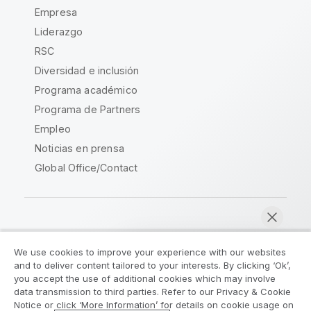
Empresa
Liderazgo
RSC
Diversidad e inclusión
Programa académico
Programa de Partners
Empleo
Noticias en prensa
Global Office/Contact
Qlik Community
We use cookies to improve your experience with our websites
and to deliver content tailored to your interests. By clicking ‘Ok’,
Acuerdos legales
Condiciones del producto
you accept the use of additional cookies which may involve
data transmission to third parties. Refer to our Privacy & Cookie
Legal Policies
Política legal
Notice or click ‘More Information’ for details on cookie usage on