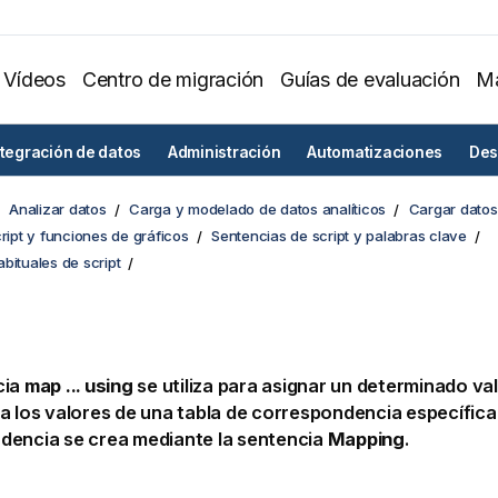
Vídeos
Centro de migración
Guías de evaluación
Ma
ntegración de datos
Administración
Automatizaciones
Des
Analizar datos
Carga y modelado de datos analíticos
Cargar datos 
cript y funciones de gráficos
Sentencias de script y palabras clave
bituales de script
cia
map ... using
se utiliza para asignar un determinado v
a los valores de una tabla de correspondencia específica.
dencia se crea mediante la sentencia
Mapping
.