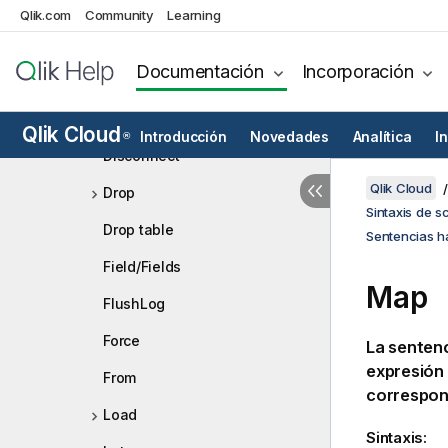
Create relationship
Qlik.com
Community
Learning
Declare
Documentación
Incorporación
Derive
Directory
Qlik Cloud
Introducción
Novedades
Analítica
I
®
Disconnect
Qlik Cloud
Drop
Sintaxis de s
Drop table
Sentencias ha
Field/Fields
Map
FlushLog
Force
La senten
expresión 
From
correspon
Load
Sintaxis: