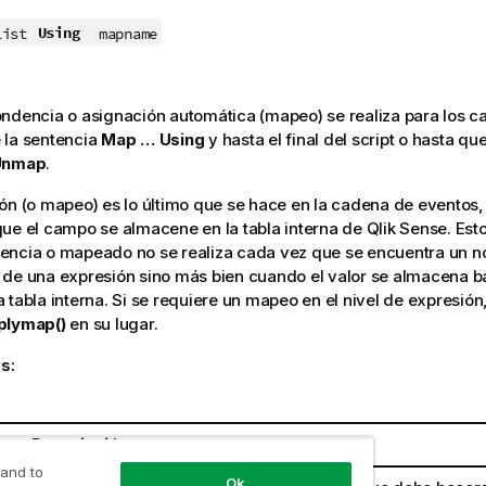
Using
list
mapname
ondencia o asignación automática (mapeo) se realiza para los
 la sentencia
Map … Using
y hasta el final del script o hasta q
Unmap
.
ón (o mapeo) es lo último que se hace en la cadena de eventos,
que el
campo
se almacene en la tabla interna de
Qlik Sense
. Est
encia o mapeado no se realiza cada vez que se encuentra un
 de una expresión sino más bien cuando el valor se almacena b
 tabla interna. Si se requiere un mapeo en el nivel de expresión
plymap()
en su lugar.
s:
to
Descripción
 and to
Ok