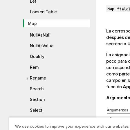
Let
Map
field
Loosen Table
Map
La corresp
NullAsNull
después de
sentencia
NullAsValue
La asignaci
Qualify
poco para 
correspond
Rem
como parte
Rename
campo en la
función
Ap
Search
Argumento
Section
Argumentos
Select
Argumen
Set
We use cookies to improve your experience with our websites