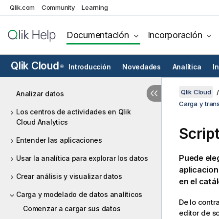
Qlik.com
Community
Learning
Documentación
Incorporación
Qlik Cloud
Introducción
Novedades
Analítica
I
®
Qlik Cloud
Analizar datos
Carga y tran
Los centros de actividades en Qlik
Cloud Analytics
Scrip
Entender las aplicaciones
Puede eleg
Usar la analítica para explorar los datos
aplicacione
Crear análisis y visualizar datos
en el catál
Carga y modelado de datos analíticos
De lo contr
Comenzar a cargar sus datos
editor de s