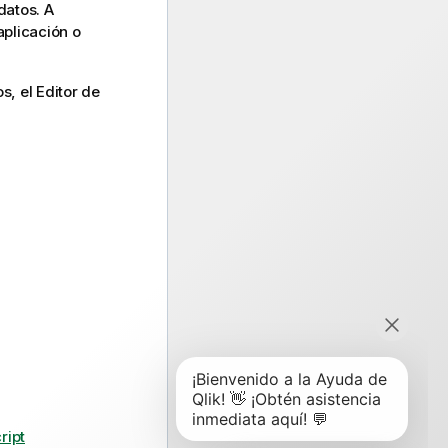
datos. A
aplicación o
os, el
Editor de
ript