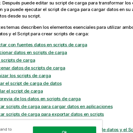
. Después puede editar su script de carga para transformar los 
n ya puede ejecutar el script de carga para cargar datos en su 
tos desde su script.
tes temas describen los elementos esenciales para utilizar amb
atos
y el
Script
para crear scripts de carga:
tar con fuentes datos en scripts de carga
cionar datos en scripts de carga
 scripts de carga
enar datos de scripts de carga
izar los scripts de carga
ar el script de carga de datos
ar el script de carga
previa de los datos en scripts de carga
tar scripts de carga para cargar datos en aplicaciones
ar scripts de carga para exportar datos en scripts
strar el historial del script de carga
 and to
os abreviados de teclado en el Editor de carga de datos y el Sc
Ok