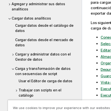
para cargar
Agregar y administrar sus datos
continuació
analíticos
exportar da
Cargar datos analíticos
Los siguien
Cargar datos desde el catálogo de
carga de d
datos
Conec
Cargar datos desde el mercado de
Selec
datos
Editar
Cargar y administrar datos con el
Almac
Gestor de datos
Organ
Carga y transformación de datos
Depur
con secuencias de script
Guard
Usar el Editor de carga de datos
Vista 
Ejecu
Trabajar con scripts en el
Ejecut
catálogo
Admini
Scripts para cargar o exportar
We use cookies to improve your experience with our websites
Métod
datos