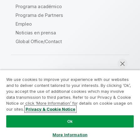
Programa académico
Programa de Partners
Empleo
Noticias en prensa
Global Office/Contact
Qlik Community
We use cookies to improve your experience with our websites
and to deliver content tailored to your interests. By clicking ‘Ok’,
Acuerdos legales
Condiciones del producto
you accept the use of additional cookies which may involve
data transmission to third parties. Refer to our Privacy & Cookie
Legal Policies
Política legal
Notice or click ‘More Information’ for details on cookie usage on
Condiciones de uso
Marcas comerciales
our sites.
Privacy & Cookie Notice
Chatear ahora
Do Not Share My Info
Ok
Copyright © 1993-2026 QlikTech International AB.
Reservados todos los derechos.
More Information