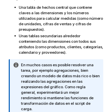
Una tabla de hechos central que contiene
claves a las dimensiones y los números
utilizados para calcular medidas (como número
de unidades, cifras de ventas y cifras de
presupuestos).
Unas tablas secundarias alrededor
conteniendo las dimensiones con todos sus
atributos (como productos, clientes, categorías,
calendario y proveedores).
N
En muchos casos es posible resolver una
o
tarea, por ejemplo agregaciones, bien
t
creando un modelo de datos más rico o bien
a
realizando las agregaciones en las
i
expresiones del gráfico. Como regla
n
general, experimentará un mejor
f
rendimiento si mantiene las funciones de
o
transformación de datos en el script de
r
carga.