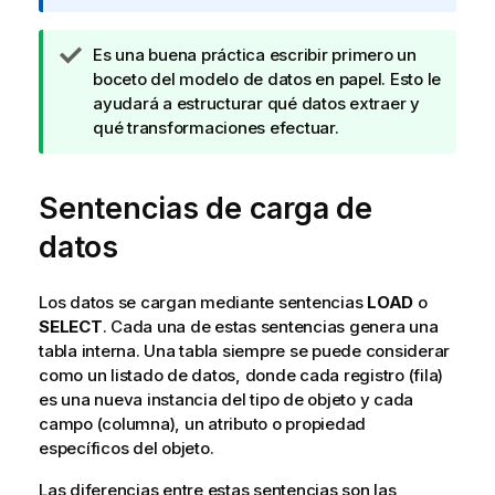
m
a
N
Es una buena práctica escribir primero un
t
o
boceto del modelo de datos en papel. Esto le
i
t
ayudará a estructurar qué datos extraer y
v
a
qué transformaciones efectuar.
a
d
e
Sentencias de carga de
s
u
datos
g
e
r
Los datos se cargan mediante sentencias
LOAD
o
e
SELECT
. Cada una de estas sentencias genera una
n
tabla interna. Una tabla siempre se puede considerar
c
como un listado de datos, donde cada registro (fila)
i
es una nueva instancia del tipo de objeto y cada
a
campo
(columna), un atributo o propiedad
específicos del objeto.
Las diferencias entre estas sentencias son las