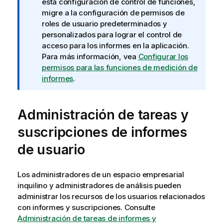
a
esta configuración de control de funciones,
i
migre a la configuración de permisos de
n
roles de usuario predeterminados y
f
personalizados para lograr el control de
o
acceso para los informes en la aplicación.
r
Para más información, vea
Configurar los
m
permisos para las funciones de medición de
a
informes
.
t
i
Administración de tareas y
v
a
suscripciones de informes
de usuario
Los administradores de un espacio empresarial
inquilino y administradores de análisis pueden
administrar los recursos de los usuarios relacionados
con informes y suscripciones. Consulte
Administración de tareas de informes y