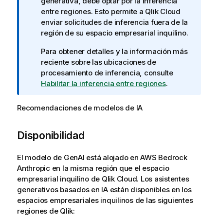
o
generativa, debe optar por la inferencia
t
entre regiones. Esto permite a
Qlik Cloud
a
enviar solicitudes de inferencia fuera de la
i
región de su espacio empresarial inquilino.
n
Para obtener detalles y la información más
f
reciente sobre las ubicaciones de
o
procesamiento de inferencia, consulte
r
Habilitar la inferencia entre regiones
.
m
a
Recomendaciones de modelos de IA
t
i
v
Disponibilidad
a
El modelo de GenAI está alojado en AWS Bedrock
Anthropic en la misma región que el espacio
empresarial inquilino de
Qlik Cloud
. Los asistentes
generativos basados en IA están disponibles en los
espacios empresariales inquilinos de las siguientes
regiones de Qlik: