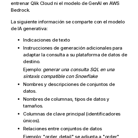
o
entrenar
Qlik Cloud
ni el modelo de GenAI en AWS
t
Bedrock.
-
La siguiente información se comparte con el modelo
i
de IA generativa:
n
Indicaciones de texto
Instrucciones de generación adicionales para
adaptar la consulta a su plataforma de datos de
destino.
Ejemplo:
generar una consulta SQL en una
sintaxis compatible con Snowflake
Nombres y descripciones de conjuntos de
datos.
Nombres de columnas, tipos de datos y
tamaños.
Columnas de clave principal (identificadores
únicos).
Relaciones entre conjuntos de datos
Ejemplo: "order_detail" se adjunta a "order"