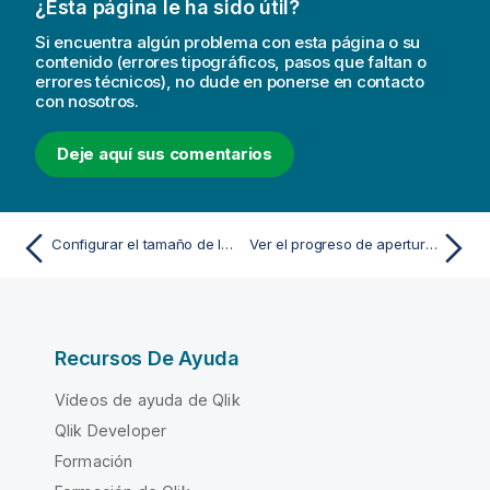
¿Esta página le ha sido útil?
e
-
Si encuentra algún problema con esta página o su
n
contenido (errores tipográficos, pasos que faltan o
o
errores técnicos), no dude en ponerse en contacto
con nosotros.
t
-
i
Deje aquí sus comentarios
n
Configurar el tamaño de la vista previa del conjunto de datos
Ver el progreso de apertura de la aplicación
Recursos De Ayuda
Vídeos de ayuda de Qlik
Qlik Developer
Formación