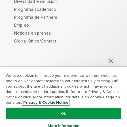
Diversidad e inclusión
Programa académico
Programa de Partners
Empleo
Noticias en prensa
Global Office/Contact
Qlik Community
We use cookies to improve your experience with our websites
and to deliver content tailored to your interests. By clicking ‘Ok’,
Acuerdos legales
Condiciones del producto
you accept the use of additional cookies which may involve
data transmission to third parties. Refer to our Privacy & Cookie
Legal Policies
Política legal
Notice or click ‘More Information’ for details on cookie usage on
Condiciones de uso
Marcas comerciales
our sites.
Privacy & Cookie Notice
Chatear ahora
Do Not Share My Info
Ok
Copyright © 1993-2026 QlikTech International AB.
Reservados todos los derechos.
More Information