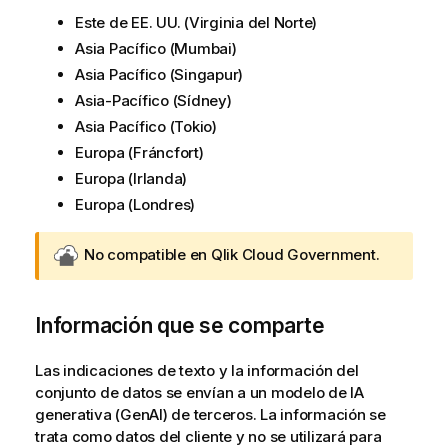
Este de EE. UU. (Virginia del Norte)
Asia Pacífico (Mumbai)
Asia Pacífico (Singapur)
Asia-Pacífico (Sídney)
Asia Pacífico (Tokio)
Europa (Fráncfort)
Europa (Irlanda)
Europa (Londres)
G
No compatible en
Qlik Cloud Government
.
o
v
n
Información que se comparte
o
t
Las indicaciones de texto y la información del
e
conjunto de datos se envían a un modelo de IA
-
generativa (GenAI) de terceros. La información se
n
trata como datos del cliente y no se utilizará para