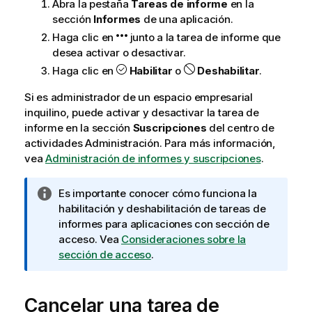
Abra la pestaña
Tareas de informe
en la
sección
Informes
de una aplicación.
Haga clic en
junto a la tarea de informe que
desea activar o desactivar.
Haga clic en
Habilitar
o
Deshabilitar
.
Si es
administrador de un espacio empresarial
inquilino
, puede activar y desactivar la tarea de
informe en la sección
Suscripciones
del centro de
actividades
Administración
. Para más información,
vea
Administración de informes y suscripciones
.
N
Es importante conocer cómo funciona la
o
habilitación y deshabilitación de tareas de
t
informes para aplicaciones con sección de
a
acceso. Vea
Consideraciones sobre la
i
sección de acceso
.
n
f
Cancelar una tarea de
o