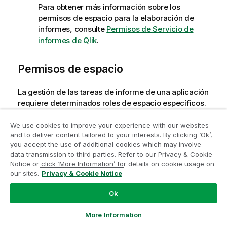
Para obtener más información sobre los
permisos de espacio para la elaboración de
informes, consulte
Permisos de Servicio de
informes de Qlik
.
Permisos de espacio
La gestión de las tareas de informe de una aplicación
requiere determinados roles de espacio específicos.
Los requisitos dependen del tipo de espacio en el
que esté ubicada su aplicación.
We use cookies to improve your experience with our websites
and to deliver content tailored to your interests. By clicking ‘Ok’,
you accept the use of additional cookies which may involve
Requisitos para aplicaciones en espacios
data transmission to third parties. Refer to our Privacy & Cookie
compartidos
Notice or click ‘More Information’ for details on cookie usage on
our sites.
Privacy & Cookie Notice
Chatear ahora
Necesita el acceso
Puede editar
en el espacio, para
Ok
poder realizar las siguientes acciones en una tarea
de informe desde la aplicación:
More Information
Ver