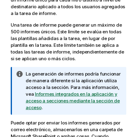
destinatario aplicado a todos los usuarios agregados
a la tarea de informe.
Una
tarea de informe
puede generar un máximo de
500 informes únicos. Este límite se evalúa en todas
las plantillas añadidas a la tarea, en lugar de por
plantilla en la tarea. Este límite también se aplica a
todas las tareas de informe, independientemente de
si se aplican uno o más ciclos.
N
La generación de informes podría funcionar
o
de manera diferente si la aplicación utiliza
t
acceso a la sección. Para más información,
a
vea
Informes integrados en la aplicación y
i
acceso a secciones mediante la sección de
n
acceso
.
f
o
Puede optar por enviar los informes generados por
r
correo electrónico, almacenarlos en una carpeta de
m
Microsoft SharePoint
o ambas cosas. Cuando