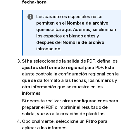
fecha-hora
.
N
Los caracteres especiales no se
o
permiten en el
Nombre de archivo
t
que escriba aquí. Además, se eliminan
a
los espacios en blanco antes y
i
después del
Nombre de archivo
n
introducido.
f
Si ha seleccionado la salida de
PDF
, defina los
o
ajustes del formato regional
para
PDF
. Este
r
ajuste controla la configuración regional con la
m
que se da formato a las fechas, los números y
a
otra información que se muestra en los
t
informes.
i
v
Si necesita realizar otras configuraciones para
a
preparar el
PDF
o imprimir el resultado de
salida, vuelva a la creación de plantillas.
Opcionalmente, seleccione un
Filtro
para
aplicar a los informes.