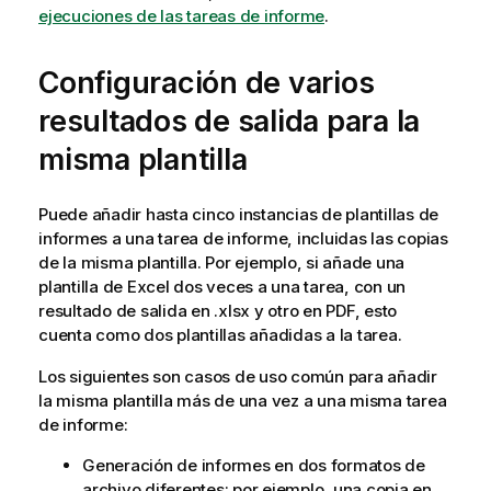
d
ejecuciones de las tareas de informe
.
e
s
Configuración de varios
u
g
resultados de salida para la
e
misma plantilla
r
e
n
Puede añadir hasta cinco instancias de plantillas de
c
informes a una tarea de informe, incluidas las copias
i
de la misma plantilla. Por ejemplo, si añade una
a
plantilla de
Excel
dos veces a una tarea, con un
resultado de salida en .xlsx y otro en PDF, esto
cuenta como dos plantillas añadidas a la tarea.
Los siguientes son casos de uso común para añadir
la misma plantilla más de una vez a una misma tarea
de informe:
Generación de informes en dos formatos de
archivo diferentes: por ejemplo, una copia en