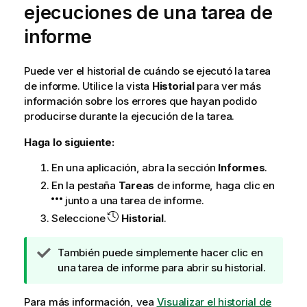
ejecuciones de una tarea de
informe
Puede ver el historial de cuándo se ejecutó la tarea
de informe. Utilice la vista
Historial
para ver más
información sobre los errores que hayan podido
producirse durante la ejecución de la tarea.
Haga lo siguiente:
En una aplicación, abra la sección
Informes
.
En la pestaña
Tareas
de informe, haga clic en
junto a una tarea de informe.
Seleccione
Historial
.
N
También puede simplemente hacer clic en
o
una tarea de informe para abrir su historial.
t
a
Para más información, vea
Visualizar el historial de