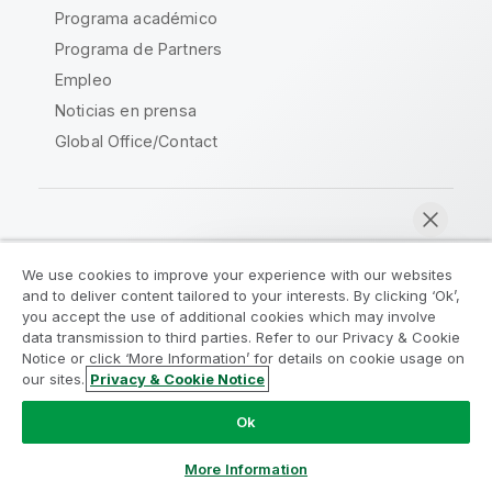
Programa académico
Programa de Partners
Empleo
Noticias en prensa
Global Office/Contact
Qlik Community
We use cookies to improve your experience with our websites
and to deliver content tailored to your interests. By clicking ‘Ok’,
Acuerdos legales
Condiciones del producto
you accept the use of additional cookies which may involve
data transmission to third parties. Refer to our Privacy & Cookie
Legal Policies
Política legal
Notice or click ‘More Information’ for details on cookie usage on
Condiciones de uso
Marcas comerciales
our sites.
Privacy & Cookie Notice
Chatear ahora
Do Not Share My Info
Ok
Copyright © 1993-2026 QlikTech International AB.
Reservados todos los derechos.
More Information