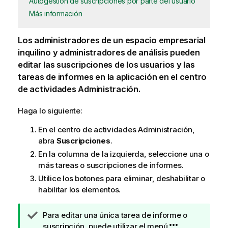
Autogestión de suscripciones por parte del usuario
Más información
Los administradores de un espacio empresarial
inquilino y administradores de análisis pueden
editar las
suscripciones
de los usuarios y las
tareas de informes
en la aplicación en el centro
de actividades
Administración
.
Haga lo siguiente:
En el centro de actividades
Administración
,
abra
Suscripciones
.
En la columna de la izquierda, seleccione una o
más tareas o suscripciones de informes.
Utilice los botones para eliminar, deshabilitar o
habilitar los elementos.
N
Para editar una única tarea de informe o
o
suscripción, puede utilizar el menú
.