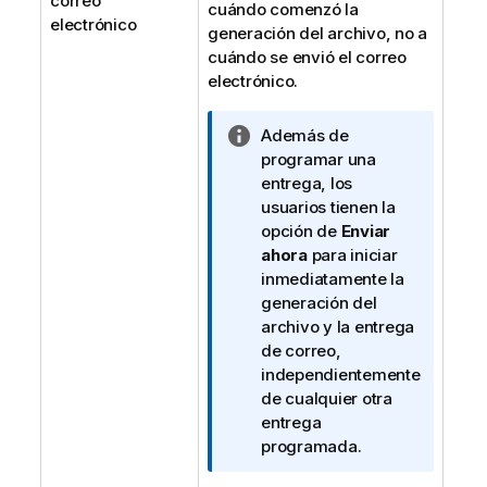
correo
cuándo comenzó la
electrónico
generación del archivo, no a
cuándo se envió el correo
electrónico.
N
Además de
o
programar una
t
entrega, los
a
usuarios tienen la
i
opción de
Enviar
n
ahora
para iniciar
f
inmediatamente la
o
generación del
r
archivo y la entrega
m
de correo,
a
independientemente
t
de cualquier otra
i
entrega
v
programada.
a