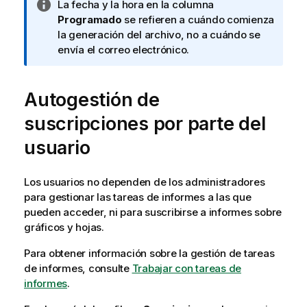
N
La fecha y la hora en la columna
o
Programado
se refieren a cuándo comienza
t
la generación del archivo, no a cuándo se
a
envía el correo electrónico.
i
n
Autogestión de
f
o
suscripciones por parte del
r
m
usuario
a
t
Los usuarios no dependen de los administradores
i
para gestionar las tareas de informes a las que
v
pueden acceder, ni para suscribirse a informes sobre
a
gráficos
y
hojas
.
Para obtener información sobre la gestión de tareas
de informes, consulte
Trabajar con tareas de
informes
.