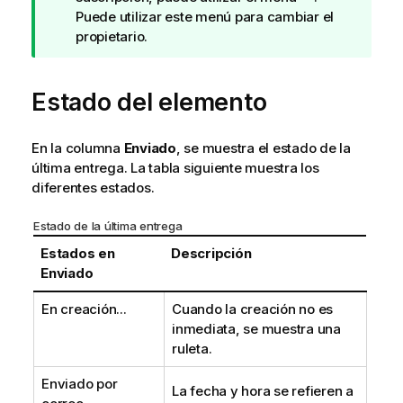
t
Puede utilizar este menú para cambiar el
a
propietario.
d
e
Estado del elemento
s
u
g
En la columna
Enviado
, se muestra el estado de la
e
última entrega. La tabla siguiente muestra los
r
diferentes estados.
e
n
Estado de la última entrega
c
Estados en
Descripción
i
Enviado
a
En creación...
Cuando la creación no es
inmediata, se muestra una
ruleta.
Enviado por
La fecha y hora se refieren a