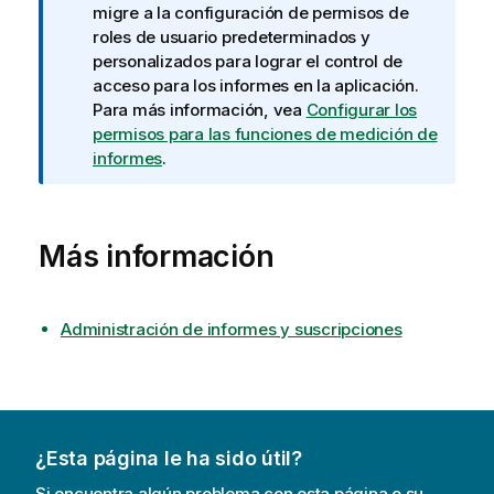
i
migre a la configuración de permisos de
n
roles de usuario predeterminados y
f
personalizados para lograr el control de
o
acceso para los informes en la aplicación.
r
Para más información, vea
Configurar los
m
permisos para las funciones de medición de
a
informes
.
t
i
v
Más información
a
Administración de informes y suscripciones
¿Esta página le ha sido útil?
Si encuentra algún problema con esta página o su