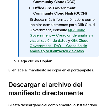
Community Cloud (GCC)
i
Office 365 Government
k
Community Cloud High (GCCH)
C
Si desea más información sobre cómo
l
instalar complementos para
Qlik Cloud
o
Government
, consulte
Qlik Cloud
u
Government
— Creación de análisis y
d
visualización de datos
y
Qlik Cloud
G
Government - DoD
— Creación de
o
análisis y visualización de datos
.
v
e
Haga clic en
Copiar
.
r
n
El enlace al manifiesto se copia en el portapapeles.
m
e
Descargar el archivo del
n
t
manifiesto directamente
Si está descargando el complemento, o instalándolo