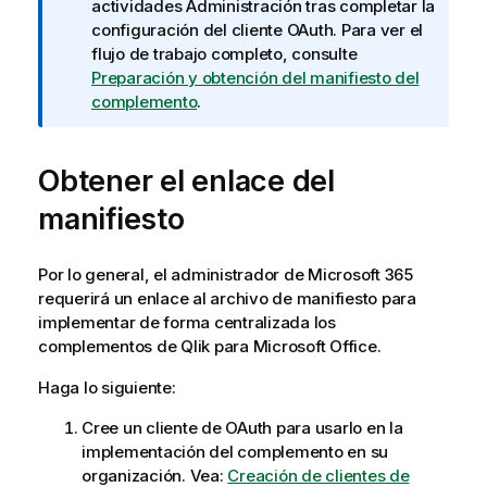
t
actividades
Administración
tras completar la
a
configuración del cliente OAuth. Para ver el
i
flujo de trabajo completo, consulte
n
Preparación y obtención del manifiesto del
f
complemento
.
o
r
Obtener el enlace del
m
a
manifiesto
t
i
v
Por lo general, el administrador de
Microsoft 365
a
requerirá un enlace al archivo de manifiesto para
implementar de forma centralizada los
complementos de
Qlik
para
Microsoft Office
.
Haga lo siguiente:
Cree un cliente de OAuth para usarlo en la
implementación del complemento en su
organización. Vea:
Creación de clientes de