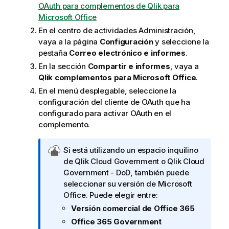
OAuth para complementos de Qlik para
Microsoft Office
En el centro de actividades
Administración
,
vaya a la página
Configuración
y seleccione la
pestaña
Correo electrónico e informes
.
En la sección
Compartir e informes
, vaya a
Qlik
complementos para
Microsoft Office
.
En el menú desplegable, seleccione la
configuración del cliente de OAuth que ha
configurado para activar OAuth en el
complemento.
N
Si está utilizando un espacio inquilino
o
de
Qlik Cloud Government
o
Qlik Cloud
t
Government - DoD
, también puede
a
seleccionar su versión de
Microsoft
d
Office
. Puede elegir entre:
e
Versión comercial de Office 365
Q
Office 365 Government
l