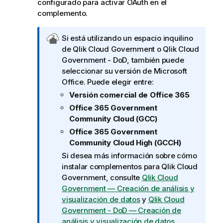
configurado para activar OAuth en el
complemento.
N
Si está utilizando un espacio inquilino
o
de
Qlik Cloud Government
o
Qlik Cloud
t
Government - DoD
, también puede
a
seleccionar su versión de
Microsoft
d
Office
. Puede elegir entre:
e
Versión comercial de Office 365
Q
Office 365 Government
l
Community Cloud (GCC)
i
Office 365 Government
k
Community Cloud High (GCCH)
C
Si desea más información sobre cómo
l
instalar complementos para
Qlik Cloud
o
Government
, consulte
Qlik Cloud
u
Government
— Creación de análisis y
d
visualización de datos
y
Qlik Cloud
G
Government - DoD
— Creación de
o
análisis y visualización de datos
.