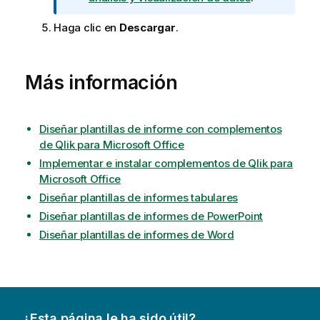
v
e
Haga clic en
Descargar
.
r
n
m
Más información
e
n
t
Diseñar plantillas de informe con complementos
de Qlik para Microsoft Office
Implementar e instalar complementos de Qlik para
Microsoft Office
Diseñar plantillas de informes tabulares
Diseñar plantillas de informes de PowerPoint
Diseñar plantillas de informes de Word
¿Esta página le ha sido útil?