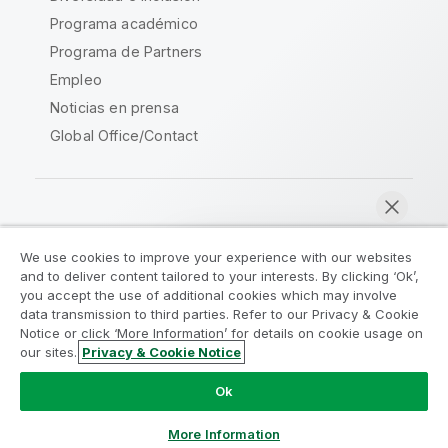
Programa académico
Programa de Partners
Empleo
Noticias en prensa
Global Office/Contact
Qlik Community
We use cookies to improve your experience with our websites
and to deliver content tailored to your interests. By clicking ‘Ok’,
Acuerdos legales
Condiciones del producto
you accept the use of additional cookies which may involve
data transmission to third parties. Refer to our Privacy & Cookie
Legal Policies
Política legal
Notice or click ‘More Information’ for details on cookie usage on
Condiciones de uso
Marcas comerciales
our sites.
Privacy & Cookie Notice
Chatear ahora
Do Not Share My Info
Ok
Copyright © 1993-2026 QlikTech International AB.
Reservados todos los derechos.
More Information