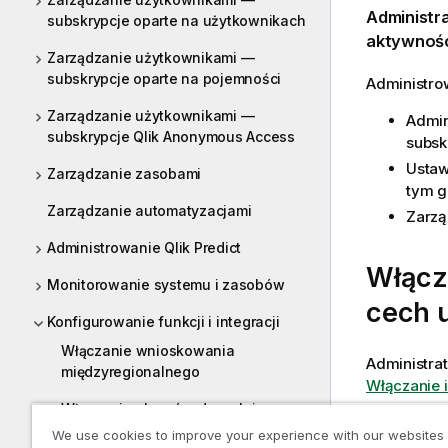
Administr
subskrypcje oparte na użytkownikach
aktywnoś
Zarządzanie użytkownikami —
subskrypcje oparte na pojemności
Administro
Zarządzanie użytkownikami —
Admin
subskrypcje Qlik Anonymous Access
subsk
Ustaw
Zarządzanie zasobami
tym g
Zarządzanie automatyzacjami
Zarzą
Administrowanie Qlik Predict
Włącza
Monitorowanie systemu i zasobów
cech 
Konfigurowanie funkcji i integracji
Włączanie wnioskowania
Administra
międzyregionalnego
Włączanie i
Włączanie alarmów danych i
zarządzanie nimi
I
Kont
We use cookies to improve your experience with our websites