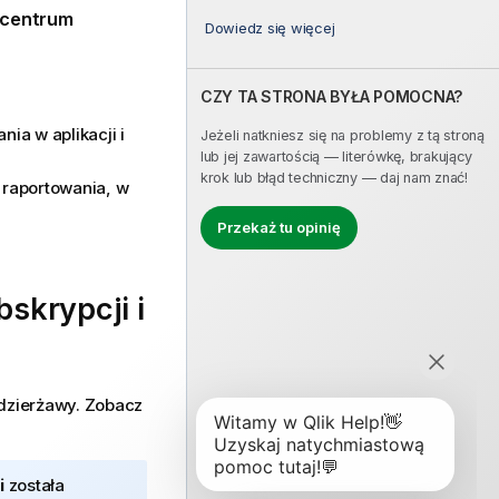
 centrum
Dowiedz się więcej
CZY TA STRONA BYŁA POMOCNA?
ania
w aplikacji i
Jeżeli natkniesz się na problemy z tą stroną
lub jej zawartością — literówkę, brakujący
krok lub błąd techniczny — daj nam znać!
 raportowania, w
Przekaż tu opinię
skrypcji i
 dzierżawy. Zobacz
i
została