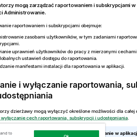
atorzy mogą zarządzać raportowaniem i subskrypcjami w
ci
Administrowanie
.
wanie raportowaniem i subskrypcjami obejmuje:
istrowanie zasobami użytkowników, w tym
zadaniami raportow
rypcjami.
ianie uprawnień użytkowników do pracy z mierzonymi cechami
lobalnych ustawień dostępu do raportowania.
dzanie manifestami instalacji dla raportowania w aplikacji.
nie i wyłączanie raportowania, sub
udostępniania
torzy dzierżawy mogą wyłączyć określone możliwości dla całej
 wyłączanie cech raportowania, subskrypcji i udostępniania
.
rola cechy na poziomie dzierżawy dla
Raportowanie w aplikacj
 and to
Ok