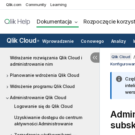
Qlik.com
Community
Learning
Dokumentacja
Rozpoczęcie korzyst
Qlik Cloud
Wprowadzenie
Co nowego
Analizy
®
Qlik Cloud
Wdrażanie rozwiązania Qlik Cloud i
administrowanie nim
Konfigurowani
Planowanie wdrożenia Qlik Cloud
Częś
inte
Wdrożenie programu Qlik Cloud
wers
Administrowanie Qlik Cloud
Logowanie się do Qlik Cloud
Admin
Uzyskiwanie dostępu do centrum
subsk
aktywności Administrowanie
Zarządzanie użytkownikami —