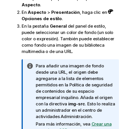
Aspecto
.
En
Aspecto
>
Presentación
, haga clic en
Opciones de estilo
.
En la pestaña
General
del panel de estilo,
puede seleccionar un color de fondo (un solo
color o expresión). También puede establecer
como fondo una imagen de su biblioteca
multimedia o de una URL.
N
Para añadir una imagen de fondo
o
desde una URL, el origen debe
t
agregarse a la lista de elementos
a
permitidos en la Política de seguridad
i
de contenidos de su espacio
n
empresarial inquilino. Añada el origen
f
con la directiva
img-src
. Esto lo realiza
o
un administrador en el centro de
r
actividades
Administración
.
m
Para más información, vea
Crear una