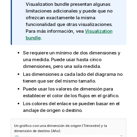
a
Visualization bundle
presentan algunas
i
limitaciones adicionales y puede que no
n
ofrezcan exactamente la misma
f
funcionalidad que otras visualizaciones.
o
Para más información, vea
Visualization
r
bundle
.
m
a
Se requiere un mínimo de dos dimensiones y
t
una medida. Puede usar hasta cinco
i
dimensiones, pero una sola medida.
v
Las
dimensiones
a cada lado del diagrama no
a
tienen que ser del mismo tamaño.
Puede usar los valores de dimensión para
establecer el color de los flujos en el gráfico.
Los colores del enlace se pueden basar en el
anclaje de origen o destino.
Un gráfico con una dimensión de origen (Trimestre) y la
dimensión de destino (Año).