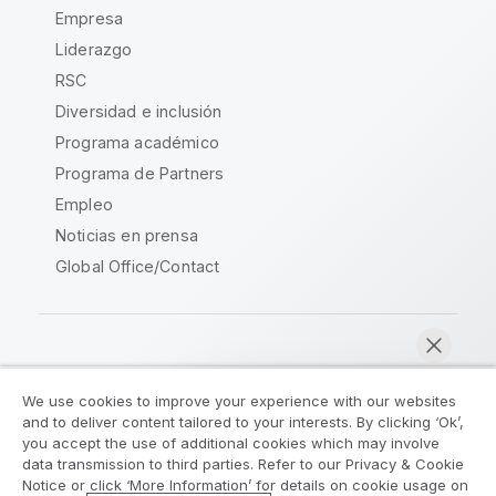
Empresa
Liderazgo
RSC
Diversidad e inclusión
Programa académico
Programa de Partners
Empleo
Noticias en prensa
Global Office/Contact
Qlik Community
We use cookies to improve your experience with our websites
and to deliver content tailored to your interests. By clicking ‘Ok’,
Acuerdos legales
Condiciones del producto
you accept the use of additional cookies which may involve
data transmission to third parties. Refer to our Privacy & Cookie
Legal Policies
Política legal
Notice or click ‘More Information’ for details on cookie usage on