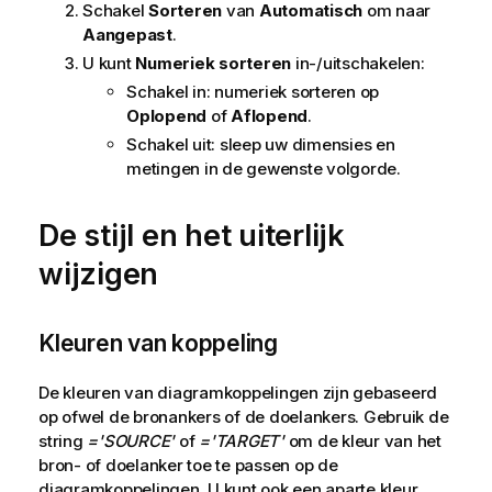
Schakel
Sorteren
van
Automatisch
om naar
Aangepast
.
U kunt
Numeriek sorteren
in-/uitschakelen:
Schakel in: numeriek sorteren op
Oplopend
of
Aflopend
.
Schakel uit: sleep uw dimensies en
metingen in de gewenste volgorde.
De stijl en het uiterlijk
wijzigen
Kleuren van koppeling
De kleuren van diagramkoppelingen zijn gebaseerd
op ofwel de bronankers of de doelankers. Gebruik de
string
='SOURCE'
of
='TARGET'
om de kleur van het
bron- of doelanker toe te passen op de
diagramkoppelingen. U kunt ook een aparte kleur