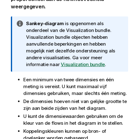
weergegeven.
I
Sankey-diagram
is opgenomen als
n
onderdeel van de
Visualization bundle
.
f
Visualization bundle
objecten hebben
o
aanvullende beperkingen en hebben
r
mogelijk niet dezelfde ondersteuning als
m
andere visualisaties. Ga voor meer
a
informatie naar
Visualization bundle
.
t
i
Een minimum van twee dimensies en één
e
meting is vereist. U kunt maximaal vijf
dimensies gebruiken, maar slechts één meting.
De
dimensies
hoeven niet van gelijke grootte te
zijn aan beide zijden van het diagram.
U kunt de dimensiewaarden gebruiken om de
kleur van de flows in het diagram in te stellen.
Koppelingskleuren kunnen op bron- of
doelanker worden gebaseerd.