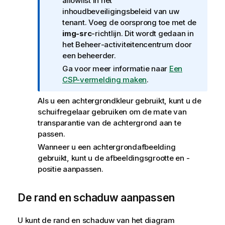
o
allowlist in het
r
inhoudbeveiligingsbeleid van uw
m
tenant. Voeg de oorsprong toe met de
a
img-src
-richtlijn. Dit wordt gedaan in
t
het
Beheer
-activiteitencentrum door
i
een beheerder.
e
Ga voor meer informatie naar
Een
CSP-vermelding maken
.
Als u een achtergrondkleur gebruikt, kunt u de
schuifregelaar gebruiken om de mate van
transparantie van de achtergrond aan te
passen.
Wanneer u een achtergrondafbeelding
gebruikt, kunt u de afbeeldingsgrootte en -
positie aanpassen.
De rand en schaduw aanpassen
U kunt de rand en schaduw van het diagram