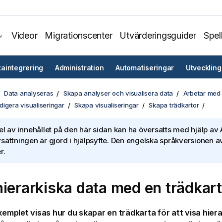
Videor
Migrationscenter
Utvärderingsguider
Spel
taintegrering
Administration
Automatiseringar
Utveckling
Data analyseras
Skapa analyser och visualisera data
Arbetar med 
igera visualiseringar
Skapa visualiseringar
Skapa trädkartor
el av innehållet på den här sidan kan ha översatts med hjälp av A
sättningen är gjord i hjälpsyfte. Den engelska språkversionen av
r.
hierarkiska data med en trädkar
exemplet visas hur du skapar en trädkarta för att visa hier