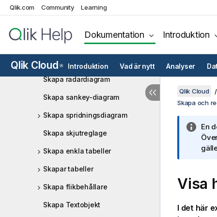
Qlik.com
Community
ringdiagram
Learning
Skapa pivottabeller
Dokumentation
Introduktion
Skapa pivottabeller (Pivot)
Skapa V & F-pivotdiagram
Qlik Cloud
Introduktion
Vad är nytt
Analyser
Da
®
Skapa radardiagram
Qlik Cloud
Skapa sankey-diagram
Skapa och red
Skapa spridningsdiagram
En d
Skapa skjutreglage
Över
gälle
Skapa enkla tabeller
Skapar tabeller
Visa 
Skapa flikbehållare
Skapa Textobjekt
I det här 