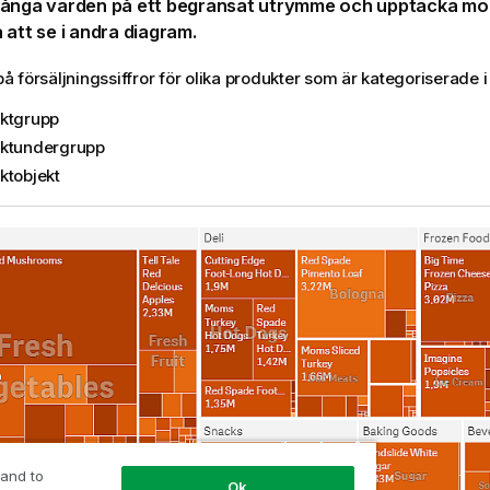
många värden på ett begränsat utrymme och upptäcka mö
 att se i andra
diagram
.
 på försäljningssiffror för olika produkter som är kategoriserade i
ktgrupp
ktundergrupp
ktobjekt
 and to
Ok