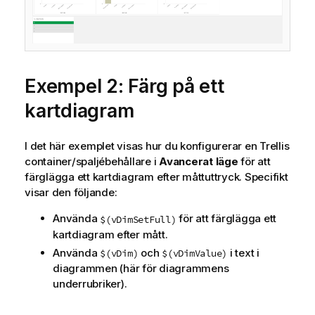
Exempel 2: Färg på ett
kartdiagram
I det här exemplet visas hur du konfigurerar en Trellis
container/spaljébehållare i
Avancerat läge
för att
färglägga ett kartdiagram efter måttuttryck. Specifikt
visar den följande:
Använda
för att färglägga ett
$(vDimSetFull)
kartdiagram efter mått.
Använda
och
i text i
$(vDim)
$(vDimValue)
diagrammen (här för diagrammens
underrubriker).