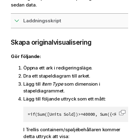
sedan data.
Laddningsskript
Skapa originalvisualisering
Gör följande:
Öppna ett ark i redigeringsläge.
Dra ett stapeldiagram till arket.
Lägg till
Item Type
som dimension i
stapeldiagrammet.
Lägg till följande uttryck som ett mått:
=if(Sum([Units Sold])>=40000, Sum({<Region={$(
Kopiera
I Trellis containern/spaljébehållaren kommer
detta uttryck att visa: