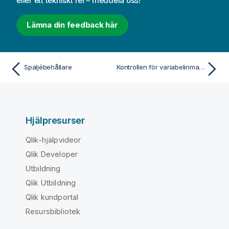
eller ett tekniskt fel – meddela oss!
Lämna din feedback här
Spaljébehållare
Kontrollen för variabelinmatning
Hjälpresurser
Qlik-hjälpvideor
Qlik Developer
Utbildning
Qlik Utbildning
Qlik kundportal
Resursbibliotek