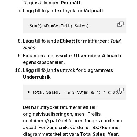
färginställningen
Per mått
.
Lägg till följande uttryck för
Välj mått
:
=Sum($(vDimSetFull) Sales)
Kopiera
Lägg till följande
Etikett
för måttfärgen:
Total
Sales
Expandera delavsnittet
Utseende
>
Allmänt
i
egenskapspanelen.
Lägg till följande uttryck för diagrammets
Underrubrik
:
='Total Sales, ' & $(vDim) & ': ' & $(vDimValu
Kopiera
Det här uttrycket returnerar ett fel i
originalvisualiseringen, men i Trellis
containern/spaljébehållaren fungerar det som
avsett. För varje unikt värde för
Year
kommer
diagrammets titel att vara
Total Sales, Year: