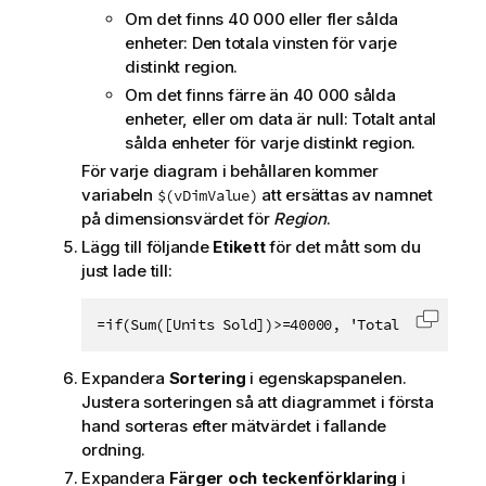
Om det finns 40 000 eller fler sålda
enheter: Den totala vinsten för varje
distinkt region.
Om det finns färre än 40 000 sålda
enheter, eller om data är null: Totalt antal
sålda enheter för varje distinkt region.
För varje diagram i behållaren kommer
variabeln
att ersättas av namnet
$(vDimValue)
på dimensionsvärdet för
Region
.
Lägg till följande
Etikett
för det mått som du
just lade till:
=if(Sum([Units Sold])>=40000, 'Total Profit', 
Kopiera
Expandera
Sortering
i egenskapspanelen.
Justera sorteringen så att diagrammet i första
hand sorteras efter mätvärdet i fallande
ordning.
Expandera
Färger och teckenförklaring
i