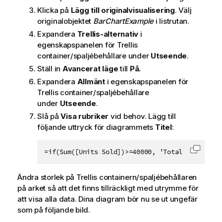
Klicka på
Lägg till originalvisualisering
. Välj
originalobjektet
BarChartExample
i listrutan.
Expandera
Trellis-alternativ
i
egenskapspanelen för Trellis
container/spaljébehållare under
Utseende
.
Ställ in
Avancerat läge
till
På.
Expandera
Allmänt
i egenskapspanelen för
Trellis container/spaljébehållare
under
Utseende
.
Slå på
Visa rubriker
vid behov. Lägg till
följande uttryck för diagrammets
Titel
:
=if(Sum([Units Sold])>=40000, 'Total Profit, b
Kopiera
Ändra storlek på Trellis containern/spaljébehållaren
på arket så att det finns tillräckligt med utrymme för
att visa alla data. Dina diagram bör nu se ut ungefär
som på följande bild.