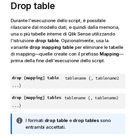
Drop table
Durante l'esecuzione dello script, è possibile
rilasciare dal modello dati, e quindi dalla memoria,
una o più tabelle interne di
Qlik Sense
utilizzando
l'istruzione
drop table
.
Opzionalmente, usa la
variante
drop mapping table
per eliminare le tabelle
di mapping—quelle create con il prefisso
Mapping
—
prima della fine dell'esecuzione dello script.
drop
[mapping]
table
tablename {, tablename2
...}
drop
[mapping]
tables
tablename {, tablename2
...}
N
I formati
drop table
e
drop tables
sono
o
entrambi accettati.
t