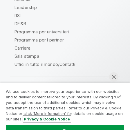
Leadership
RSI
DEI&B
Programma per universitari
Programma per i partner
Carriere
Sala stampa
Uffici in tutto il mondo/Contatti
We use cookies to improve your experience with our websites
Qlik Community
and to deliver content tailored to your interests. By clicking ‘Ok’,
you accept the use of additional cookies which may involve
data transmission to third parties. Refer to our Privacy & Cookie
Contratti
Termini del prodotto
Notice or click ‘More Information’ for details on cookie usage on
Legal Policies
Note Legali
our sites.
Privacy & Cookie Notice
Chatta ora
Termini di utilizzo
Marchi
Do Not Share My Info