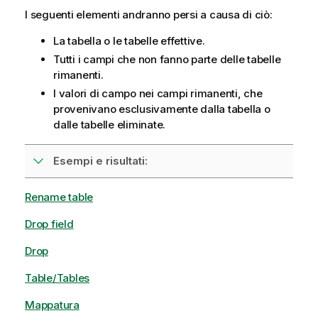
a
I seguenti elementi andranno persi a causa di ciò:
i
La tabella o le tabelle effettive.
n
f
Tutti i campi che non fanno parte delle tabelle
o
rimanenti.
r
I valori di campo nei campi rimanenti, che
m
provenivano esclusivamente dalla tabella o
a
dalle tabelle eliminate.
t
i
Esempi e risultati:
c
a
Rename table
Drop field
Drop
Table/Tables
Mappatura