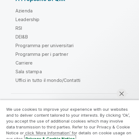
Azienda
Leadership
RSI
DEI&B
Programma per universitari
Programma per i partner
Carriere
Sala stampa
Uffici in tutto il mondo/Contatti
We use cookies to improve your experience with our websites
Qlik Community
and to deliver content tailored to your interests. By clicking ‘Ok’,
you accept the use of additional cookies which may involve
data transmission to third parties. Refer to our Privacy & Cookie
Contratti
Termini del prodotto
Notice or click ‘More Information’ for details on cookie usage on
Legal Policies
Note Legali
our sites.
Privacy & Cookie Notice