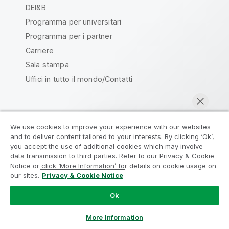
DEI&B
Programma per universitari
Programma per i partner
Carriere
Sala stampa
Uffici in tutto il mondo/Contatti
We use cookies to improve your experience with our websites
Qlik Community
and to deliver content tailored to your interests. By clicking ‘Ok’,
you accept the use of additional cookies which may involve
data transmission to third parties. Refer to our Privacy & Cookie
Contratti
Termini del prodotto
Notice or click ‘More Information’ for details on cookie usage on
Legal Policies
Note Legali
our sites.
Privacy & Cookie Notice
Chatta ora
Termini di utilizzo
Marchi
Do Not Share My Info
Ok
Copyright © 1993-2026 QlikTech International AB. Tutti i
diritti riservati.
More Information