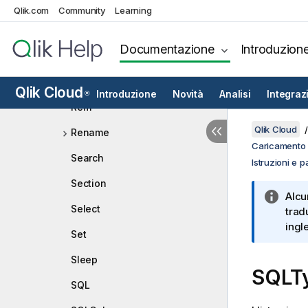
Map
Qlik.com
Community
Learning
NullAsNull
Documentazione
Introduzion
NullAsValue
Qualify
Qlik Cloud
Introduzione
Novità
Analisi
Integraz
®
Rem
Qlik Cloud
Rename
Caricamento d
Search
Istruzioni e p
Section
Alcu
Select
trad
ingl
Set
Sleep
SQLT
SQL