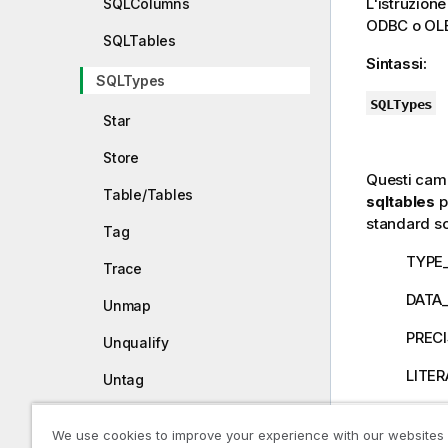
L'istruzion
SQLColumns
ODBC
o
OL
SQLTables
Sintassi:
SQLTypes
SQLTypes
Star
Store
Questi cam
Table/Tables
sqltables
p
standard s
Tag
TYPE
Trace
DATA
Unmap
PREC
Unqualify
LITER
Untag
LITER
Variable/Variables
We use cookies to improve your experience with our websites