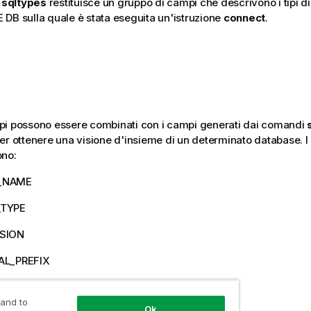
e
sqltypes
restituisce un gruppo di campi che descrivono i tipi d
E DB
sulla quale è stata eseguita un'istruzione
connect
.
pi possono essere combinati con i campi generati dai comandi
er ottenere una visione d'insieme di un determinato database. I
ono:
_NAME
_TYPE
ISION
AL_PREFIX
AL_SUFFIX
 and to
Ok