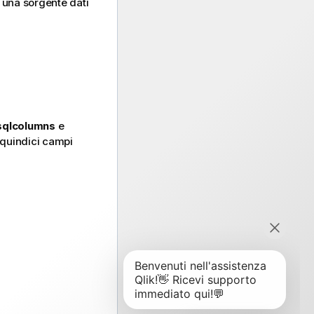
i una sorgente dati
sqlcolumns
e
 quindici campi