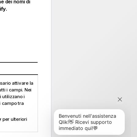
ne dei nomi di
ify
.
ario attivare la
tti i campi. Nei
i utilizzano i
di campo tra
y
per ulteriori