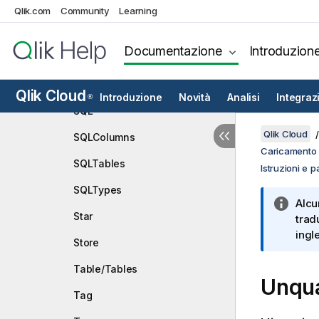
Section
Qlik.com
Community
Learning
Select
Documentazione
Introduzion
Set
Sleep
Qlik Cloud
Introduzione
Novità
Analisi
Integraz
®
SQL
Qlik Cloud
SQLColumns
Caricamento d
SQLTables
Istruzioni e p
SQLTypes
Alcu
Star
trad
ingl
Store
Table/Tables
Unqua
Tag