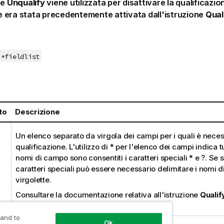
ne
Unqualify
viene utilizzata per disattivare la qualificazio
 era stata precedentemente attivata dall'istruzione
Qual
*fieldlist
:
to
Descrizione
Un elenco separato da virgola dei campi per i quali è necess
qualificazione. L'utilizzo di
*
per l'elenco dei campi indica tu
nomi di campo sono consentiti i caratteri speciali
*
e
?
. Se s
caratteri speciali può essere necessario delimitare i nomi 
virgolette.
Consultare la documentazione relativa all'istruzione
Qualif
informazioni.
 and to
Ok