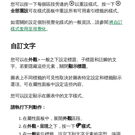
您可以按一下每個區段旁邊的
以重設樣式。按一下
全部重設
可在樣式面板中重設所有可用索引標籤的樣式。
如需關於設定個別視覺化樣式的一般資訊，請參閱
將自訂
樣式套用至視覺化
。
自訂文字
您可以在
外觀
> 一般之下設定標題、子標題和註腳的文
字。若要隱藏這些元素，關閉
顯示標題
。
圖表上不同標籤的可見性取決於圖表特定設定和標籤顯示
選項。可在屬性面板中設定這些內容。
您可以設定顯示在圖表中的文字樣式。
請執行下列動作：
在屬性面板中，展開
外觀
區段。
在
外觀
>
呈現
之下，按一下
樣式
。
在
一般
索引標籤，設定下列文字元素的字型、強調