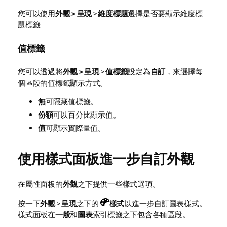
您可以使用
外觀 > 呈現
>
維度標題
選擇是否要顯示維度標
題標籤
值標籤
您可以透過將
外觀 > 呈現
>
值標籤
設定為
自訂
，來選擇每
個區段的值標籤顯示方式。
無
可隱藏值標籤。
份額
可以百分比顯示值。
值
可顯示實際量值。
使用樣式面板進一步自訂外觀
在屬性面板的
外觀
之下提供一些樣式選項。
按一下
外觀
>
呈現
之下的
樣式
以進一步自訂圖表樣式。
樣式面板在
一般
和
圖表
索引標籤之下包含各種區段。