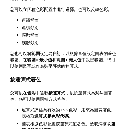
您可以在四種色彩配置中進行選擇。也可以反轉色彩。
連續漸層
連續類別
擴散漸層
擴散類別
您也可以將
範圍
設定為
自訂
，以根據量值設定圖表的著色
範圍。在
範圍 > 最小值
和
範圍 > 最大值
中設定範圍。您可
以使用數字或作為數字評估的運算式。
按運算式著色
您可以在
色彩
中選取
按運算式
，以按運算式為漏斗圖著
色。您可以使用兩種方式著色。
運算式評估為有效的 CSS 色彩，用來為圖表著色。
應核取
運算式是色彩代碼
。
圖表根據色彩配置按運算式值著色。應取消核取
運