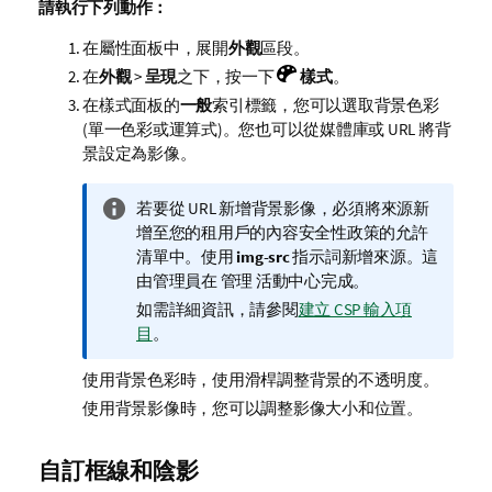
請執行下列動作：
在屬性面板中，展開
外觀
區段。
在
外觀
>
呈現
之下，按一下
樣式
。
在樣式面板的
一般
索引標籤，您可以選取背景色彩
(單一色彩或運算式)。您也可以從媒體庫或 URL 將背
景設定為影像。
資
若要從 URL 新增背景影像，必須將來源新
訊
增至您的租用戶的內容安全性政策的允許
備
清單中。使用
img-src
指示詞新增來源。這
註
由管理員在
管理
活動中心完成。
如需詳細資訊，請參閱
建立 CSP 輸入項
目
。
使用背景色彩時，使用滑桿調整背景的不透明度。
使用背景影像時，您可以調整影像大小和位置。
自訂框線和陰影