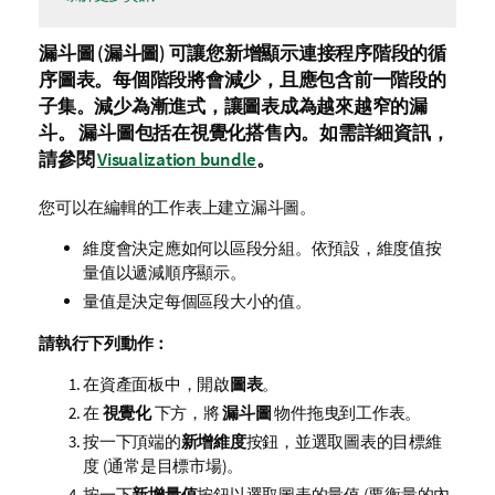
漏斗圖 (
漏斗圖
) 可讓您新增顯示連接程序階段的循
序圖表。每個階段將會減少，且應包含前一階段的
子集。減少為漸進式，讓圖表成為越來越窄的漏
斗。
漏斗圖包括在視覺化搭售內。如需詳細資訊，
請參閱
Visualization bundle
。
您可以在編輯的
工作表
上建立漏斗圖。
維度會決定應如何以區段分組。依預設，維度值按
量值以遞減順序顯示。
量值是決定每個區段大小的值。
請執行下列動作：
在資產面板中，開啟
圖表
。
在
視覺化
下方，將
漏斗圖
物件拖曳到工作表。
按一下頂端的
新增維度
按鈕，並選取圖表的目標維
度 (通常是目標市場)。
按一下
新增量值
按鈕以選取圖表的量值 (要衡量的內