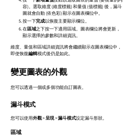
容)。選取維度 (維度標籤) 和量值 (值標籤) 後，漏斗
圖就會自動 (依色彩) 顯示在圖表欄位中。
按一下
完成
以恢復主要顯示欄位。
在
區域
之下按一下適用區域。圖表欄位將會更新，
顯示選擇的參數和詳細資訊。
維度、
量值
和區域詳細資訊將會繼續顯示在圖表
欄位
中，
即使恢復
編輯
模式後仍是如此。
變更圖表的外觀
您可以透過一個或多個功能自訂圖表。
漏斗模式
您可以使用
外觀
>
呈現
>
漏斗模式
設定漏斗形狀。
區域