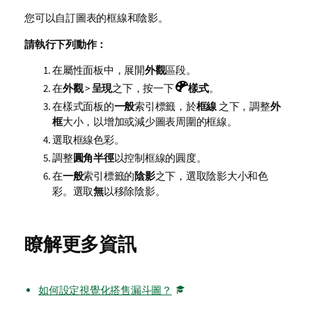
您可以自訂圖表的框線和陰影。
請執行下列動作：
在屬性面板中，展開
外觀
區段。
在
外觀
>
呈現
之下，按一下
樣式
。
在樣式面板的
一般
索引標籤，於
框線
之下，調整
外
框
大小，以增加或減少圖表周圍的框線。
選取框線色彩。
調整
圓角半徑
以控制框線的圓度。
在
一般
索引標籤的
陰影
之下，選取陰影大小和色
彩。選取
無
以移除陰影。
瞭解更多資訊
如何設定視覺化搭售漏斗圖？