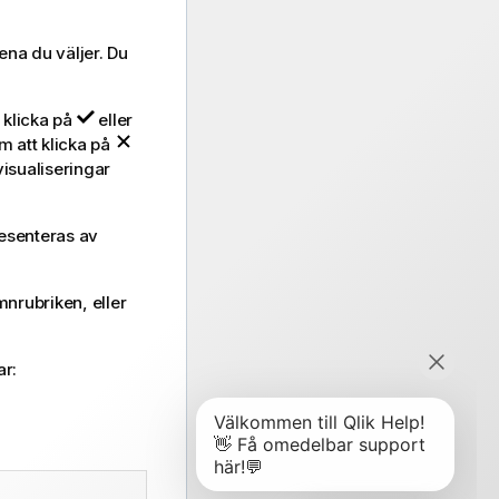
ena du väljer. Du
 klicka på
eller
m att klicka på
visualiseringar
resenteras av
mnrubriken, eller
ar: