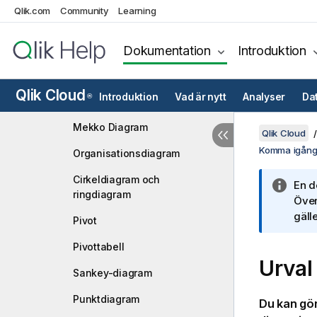
Qlik.com
Community
Learning
Histogram
KPI (nyckeltal)
Dokumentation
Introduktion
Linjediagram
Qlik Cloud
Introduktion
Vad är nytt
Analyser
Da
®
Mappa diagram
Mekko Diagram
Qlik Cloud
Komma igång 
Organisationsdiagram
Cirkeldiagram och
En d
ringdiagram
Över
gälle
Pivot
Pivottabell
Urval 
Sankey-diagram
Punktdiagram
Du kan gö