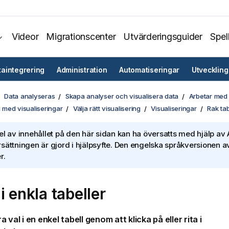
Videor
Migrationscenter
Utvärderingsguider
Spel
taintegrering
Administration
Automatiseringar
Utveckling
Data analyseras
Skapa analyser och visualisera data
Arbetar med 
med visualiseringar
Välja rätt visualisering
Visualiseringar
Rak tab
el av innehållet på den här sidan kan ha översatts med hjälp av A
sättningen är gjord i hjälpsyfte. Den engelska språkversionen av
r.
i enkla tabeller
ra
val
i en enkel tabell genom att klicka på eller rita i