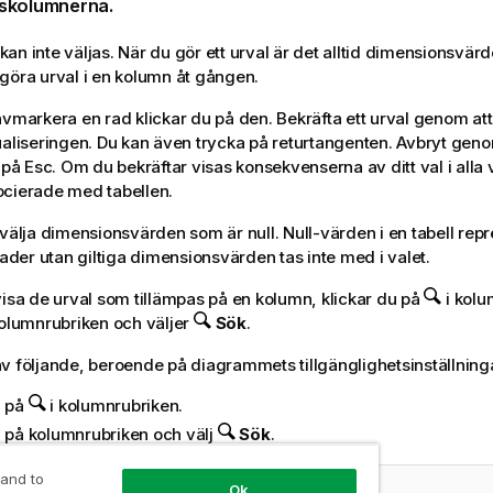
skolumnerna.
an inte väljas. När du gör ett urval är det alltid dimensionsvärd
göra urval i en kolumn åt gången.
avmarkera en rad klickar du på den. Bekräfta ett urval genom att
ualiseringen. Du kan även trycka på returtangenten. Avbryt geno
a på Esc. Om du bekräftar visas konsekvenserna av ditt val i alla 
ocierade med tabellen.
e välja dimensionsvärden som är
null
. Null-värden i en tabell rep
 Rader utan giltiga dimensionsvärden tas inte med i valet.
visa de urval som tillämpas på en kolumn, klickar du på
i kolu
kolumnrubriken och väljer
Sök
.
v följande, beroende på diagrammets tillgänglighetsinställning
a på
i kolumnrubriken.
a på kolumnrubriken och välj
Sök
.
 and to
Ok
med tre valda fält i dimensionen
Customer
.