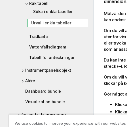
dimension
Rak tabell
Söka i enkla tabeller
Mätvärden k
kan endast 
Urval i enkla tabeller
Om du vill 
Trädkarta
utanför vis
eller tryck
Vattenfallsdiagram
som är ass
Tabell för anteckningar
Du kan int
streck (–).
Instrumentpanelsobjekt
Om du vill 
Äldre
klickar på 
Dashboard bundle
Gör något a
Visualization bundle
Klick
Klick
Använda dataresurser i
visualiseringar
We use cookies to improve your experience with our websites
Enkel tabell 