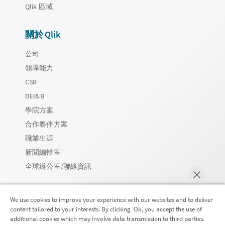
Qlik 區域
關於 Qlik
公司
領導能力
CSR
DEI&B
學院方案
合作夥伴方案
職業生涯
新聞編輯室
全球辦公室/聯絡資訊
We use cookies to improve your experience with our websites and to deliver
content tailored to your interests. By clicking ‘Ok’, you accept the use of
Qlik 社群
additional cookies which may involve data transmission to third parties.