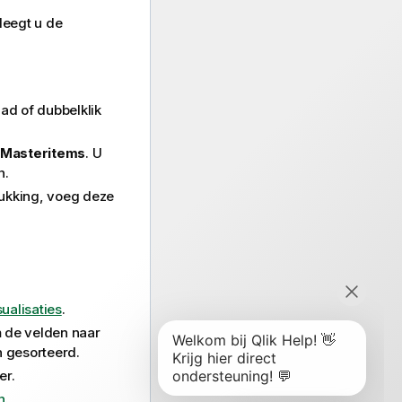
leegt u de
ad of dubbelklik
Masteritems
. U
n.
rukking, voeg deze
sualisaties
.
n
de velden naar
n gesorteerd.
er.
n
.