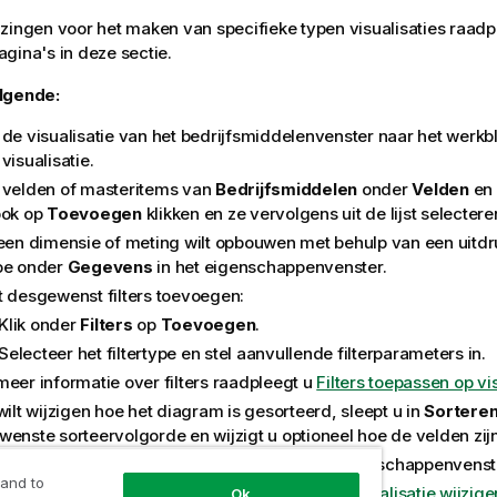
zingen voor het maken van specifieke typen visualisaties raadp
gina's in deze sectie.
lgende:
 de visualisatie van het bedrijfsmiddelenvenster naar het werkbl
visualisatie.
 velden of masteritems van
Bedrijfsmiddelen
onder
Velden
en
ook op
Toevoegen
klikken en ze vervolgens uit de lijst selectere
 een dimensie of meting wilt opbouwen met behulp van een uitd
oe onder
Gegevens
in het eigenschappenvenster.
t desgewenst filters toevoegen:
Klik onder
Filters
op
Toevoegen
.
Selecteer het filtertype en stel aanvullende filterparameters in.
meer informatie over filters raadpleegt u
Filters toepassen op vi
wilt wijzigen hoe het diagram is gesorteerd, sleept u in
Sortere
wenste sorteervolgorde en wijzigt u optioneel hoe de velden zij
e presentatie van de visualisatie aan in het eigenschappenvenst
 and to
or meer informatie naar
Het uiterlijk van een visualisatie wijzige
Ok