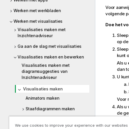
Voor aanwij
Werken met werkbladen
volgende pa
Werken met visualisaties
Doe het vo
Visualisaties maken met
Sleep
Inzichtenadviseur
op de 
Ga aan de slag met visualisaties
Sleep
kunt 
Visualisaties maken en bewerken
Als u
Visualisaties maken met
dan t
diagramsuggesties van
U kun
Inzichtenadviseur
Visualisaties maken
Animators maken
Voor 
Als u 
Staafdiagrammen maken
de ge
Boxplots maken
Pas d
We use cookies to improve your experience with our websites
Ga vo