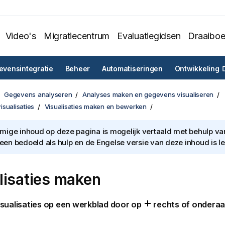
Video's
Migratiecentrum
Evaluatiegidsen
Draaibo
vensintegratie
Beheer
Automatiseringen
Ontwikkeling
Gegevens analyseren
Analyses maken en gegevens visualiseren
sualisaties
Visualisaties maken en bewerken
ige inhoud op deze pagina is mogelijk vertaald met behulp van 
lleen bedoeld als hulp en de Engelse versie van deze inhoud is l
lisaties maken
isualisaties
op een
werkblad
door op
rechts of onderaan