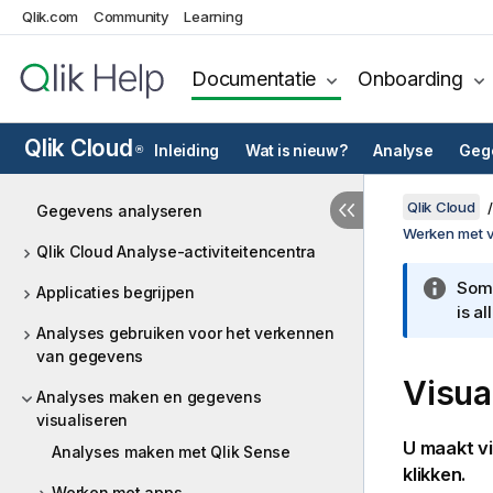
Qlik.com
Community
Learning
Documentatie
Onboarding
Qlik Cloud
Inleiding
Wat is nieuw?
Analyse
Gege
®
Qlik Cloud
Gegevens analyseren
Werken met vi
Qlik Cloud Analyse-activiteitencentra
Somm
Applicaties begrijpen
is a
Analyses gebruiken voor het verkennen
van gegevens
Visua
Analyses maken en gegevens
visualiseren
U maakt
v
Analyses maken met Qlik Sense
klikken.
Werken met apps